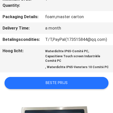
Quantity:
KWALITEITSCONTROLE
Packaging Details:
foam,master carton
Delivery Time:
a month
CONTACTEER
Betalingscondities:
T/T,PayPal(173515844@qq.com)
ONS
Hoog licht:
,
Waterdichte IP65-Comité PC
Capacitieve Touch screen Industriële
Comité PC
VERZOEK
,
Waterdichte IP65-Vensters 10 Comité PC
OM EEN
BESTE PRIJS
CITAAT
SITEMAP