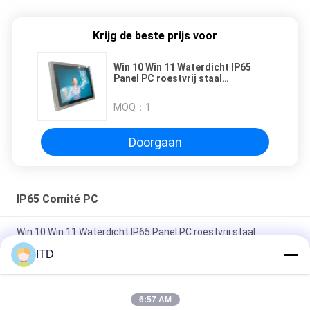
Krijg de beste prijs voor
Win 10 Win 11 Waterdicht IP65
Panel PC roestvrij staal
capacitieve touchscreen
MOQ：
1
Doorgaan
IP65 Comité PC
Win 10 Win 11 Waterdicht IP65 Panel PC roestvrij staal
capacitieve touchscreen
ITD
17.3inch ruwe het Comité van IP66 IP65 de Ranglcd van PC
Industriële Monitor
6:57 AM