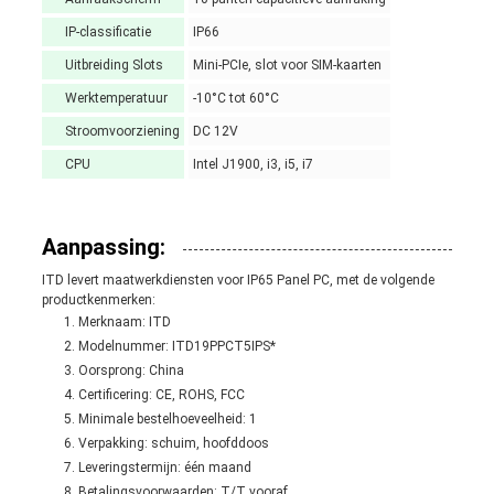
IP-classificatie
IP66
Uitbreiding Slots
Mini-PCIe, slot voor SIM-kaarten
Werktemperatuur
-10°C tot 60°C
Stroomvoorziening
DC 12V
CPU
Intel J1900, i3, i5, i7
Aanpassing:
ITD levert maatwerkdiensten voor IP65 Panel PC, met de volgende
productkenmerken:
Merknaam: ITD
Modelnummer: ITD19PPCT5IPS*
Oorsprong: China
Certificering: CE, ROHS, FCC
Minimale bestelhoeveelheid: 1
Verpakking: schuim, hoofddoos
Leveringstermijn: één maand
Betalingsvoorwaarden: T/T vooraf