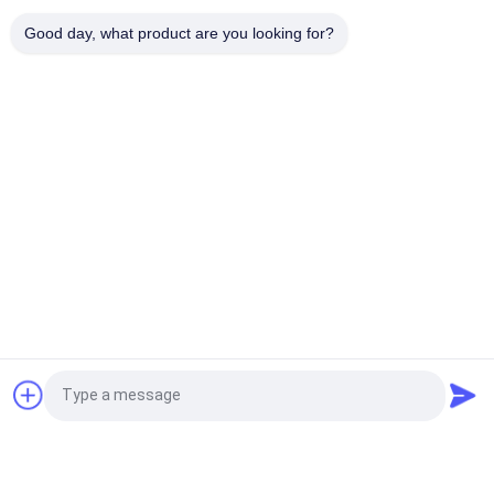
De volledige Waterdichte het Touche screencomité van IP65
Good day, what product are you looking for?
IP66 Kern van de het WAPENvierling van PC
populaire categorieën
Alle
Industriële LCD 
PC Van Het 
Monitor
Aanrakingspaneel
Industriële Touch 
Het Industriële 
Screenmonitor
Paneel Zet Monitor 
Op
Android-Comité PC
Ruwe Comité PC
Zonlicht Leesbare 
Open Kaderlcd 
Vraag een offerte aan
LCD Monitor
Monitor