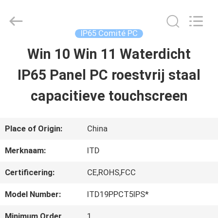
Shenzhen
ITD
Display
Equipment
IP65 Comité PC
Co.,
Ltd..
Win 10 Win 11 Waterdicht
HUIS
All
Rights
Reserved.
IP65 Panel PC roestvrij staal
PRODUCTEN
capacitieve touchscreen
VIDEO'S
Place of Origin:
China
Merknaam:
ITD
ONGEVEER
Certificering:
CE,ROHS,FCC
ONS
Model Number:
ITD19PPCT5IPS*
FABRIEKSREIS
Minimum Order
1