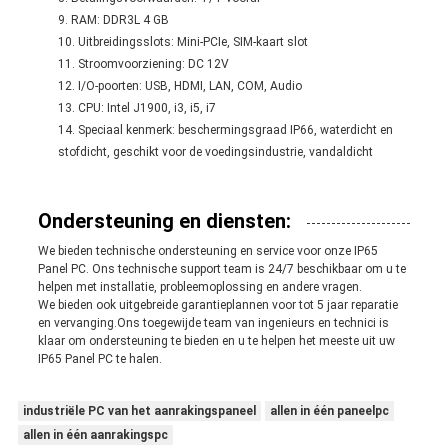
RAM: DDR3L 4 GB
Uitbreidingsslots: Mini-PCIe, SIM-kaart slot
Stroomvoorziening: DC 12V
I/O-poorten: USB, HDMI, LAN, COM, Audio
CPU: Intel J1900, i3, i5, i7
Speciaal kenmerk: beschermingsgraad IP66, waterdicht en
stofdicht, geschikt voor de voedingsindustrie, vandaldicht
Ondersteuning en diensten:
We bieden technische ondersteuning en service voor onze IP65
Panel PC. Ons technische support team is 24/7 beschikbaar om u te
helpen met installatie, probleemoplossing en andere vragen.
We bieden ook uitgebreide garantieplannen voor tot 5 jaar reparatie
en vervanging.Ons toegewijde team van ingenieurs en technici is
klaar om ondersteuning te bieden en u te helpen het meeste uit uw
IP65 Panel PC te halen.
industriële PC van het aanrakingspaneel
allen in één paneelpc
allen in één aanrakingspc