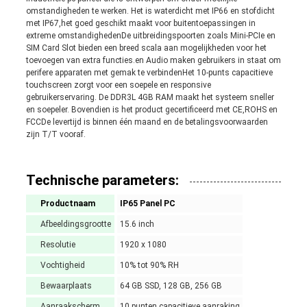
omstandigheden te werken. Het is waterdicht met IP66 en stofdicht
met IP67,het goed geschikt maakt voor buitentoepassingen in
extreme omstandighedenDe uitbreidingspoorten zoals Mini-PCIe en
SIM Card Slot bieden een breed scala aan mogelijkheden voor het
toevoegen van extra functies.en Audio maken gebruikers in staat om
perifere apparaten met gemak te verbindenHet 10-punts capacitieve
touchscreen zorgt voor een soepele en responsive
gebruikerservaring. De DDR3L 4GB RAM maakt het systeem sneller
en soepeler. Bovendien is het product gecertificeerd met CE,ROHS en
FCCDe levertijd is binnen één maand en de betalingsvoorwaarden
zijn T/T vooraf.
Technische parameters:
Productnaam
IP65 Panel PC
Afbeeldingsgrootte
15.6 inch
Resolutie
1920 x 1080
Vochtigheid
10% tot 90% RH
Bewaarplaats
64 GB SSD, 128 GB, 256 GB
Aanraakscherm
10 punten capacitieve aanraking