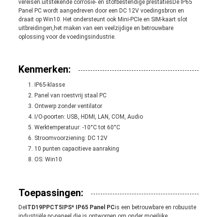
vereisen.uitstekende corrosie- en stofbestendige prestatiesDe IP65
Panel PC wordt aangedreven door een DC 12V voedingsbron en
draait op Win10. Het ondersteunt ook Mini-PCIe en SIM-kaart slot
uitbreidingen,het maken van een veelzijdige en betrouwbare
oplossing voor de voedingsindustrie.
Kenmerken:
IP65-klasse
Panel van roestvrij staal PC
Ontwerp zonder ventilator
I/O-poorten: USB, HDMI, LAN, COM, Audio
Werktemperatuur: -10°C tot 60°C
Stroomvoorziening: DC 12V
10 punten capacitieve aanraking
OS: Win10
Toepassingen:
De
ITD19PPCT5IPS* IP65 Panel PC
is een betrouwbare en robuuste
industriële pc-paneel die is ontworpen om onder moeilijke