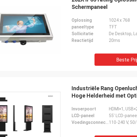
Schermpaneel
Oplossing
1024 x 768
paneeltype
TFT
Sollicitatie
Reactietijd
20ms
Beste Pri
Industriële Rang Openluc
Hoge Helderheid met Opti
Invoerpoort
HDMI×1, USB×2,
LCD-paneel
55' LCD-panee
Voedingsconnector
110-240 V, 50