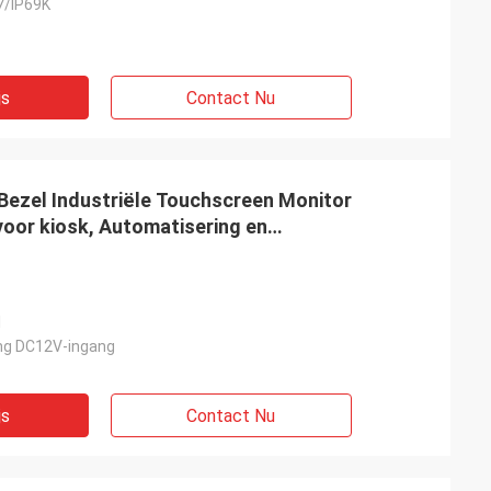
7/IP69K
js
Contact Nu
 Bezel Industriële Touchscreen Monitor
voor kiosk, Automatisering en
I
ng DC12V-ingang
js
Contact Nu