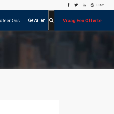
Dutch
Gevallen
cteer Ons
Vraag Een Offerte
Aan