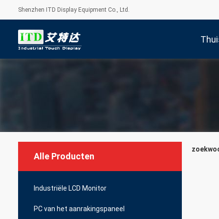
Shenzhen ITD Display Equipment Co., Ltd.
Thui
zoekwoor
Alle Producten
Industriële LCD Monitor
PC van het aanrakingspaneel