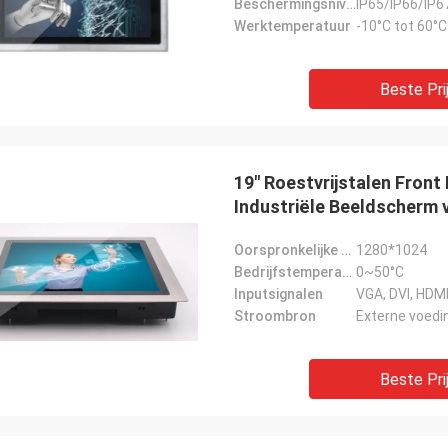
Beschermingsniveau
IP65/IP66/IP6
geweest.
Werktemperatuur
-10°C tot 60°C
Beste Pri
19" Roestvrijstalen Front
Industriële Beeldscherm 
Besturingssystemen
Oorspronkelijke resolutie/kleuren
1280*1024
Bedrijfstemperatuur
0~50°C
Inputsignalen
VGA, DVI, HDM
Stroombron
Externe voedi
Beste Pri