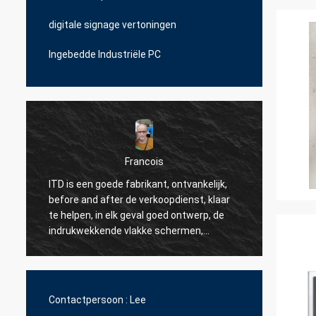
digitale signage vertoningen
Ingebedde Industriële PC
Francois
ITD is een goede fabrikant, ontvankelijk,
ITD is
before and after de verkoopdienst, klaar
een ge
te helpen, in elk geval goed ontwerp, de
team (
indrukwekkende vlakke schermen,
te reag
n
betrouwbare producten.
om onz
update
zijn h
over v
Contactpersoon :
Lee
op sam