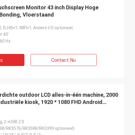
ouchscreen Monitor 43 inch Display Hoge
 Bonding, Vloerstaand
 RJ45×1, WIFI×1; Andere I/O optioneel.
n 43'
/60 Hz
js
Contact Nu
erdichte outdoor LCD alles-in-één machine, 2000
industriële kiosk, 1920 * 1080 FHD Android
tenreclame openbare weergave
g, 2 ×USB 2.0
88/RK3576/RK3588/RK3399 optioneel)