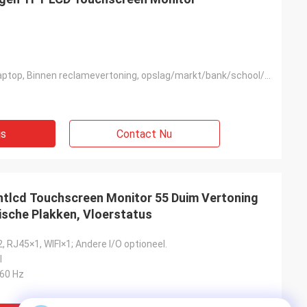
De Desktop, Laptop, Binnen reclamevertoning, opslag/markt/bank/school/ktv, muur zet ingebedde Deskto
js
Contact Nu
htlcd Touchscreen Monitor 55 Duim Vertoning
sche Plakken, Vloerstatus
 RJ45×1, WIFI×1; Andere I/O optioneel.
l
/60 Hz