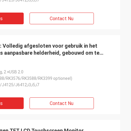
/J4125/J6412,i3,i5,i7
js
Contact Nu
: Volledig afgesloten voor gebruik in het
ts aanpasbare helderheid, gebouwd om te
tandigheden
g, 2 ×USB 2.0
88/RK3576/RK3588/RK3399 optioneel)
/J4125/J6412,i3,i5,i7
js
Contact Nu
ingen TFT LCD Touchscreen Monitor