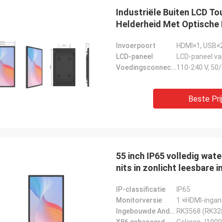
Industriële Buiten LCD T
Helderheid Met Optische
Invoerpoort
HDMI×1, USB×2,
LCD-paneel
LCD-paneel va
Voedingsconnector
110-240 V, 50
Beste Pri
55 inch IP65 volledig wat
nits in zonlicht leesbare 
Digital Signage voor bui
IP-classificatie
IP65
Monitorversie
1 ×HDMI-ingan
Ingebouwde Android-pc
RK3568 (RK32