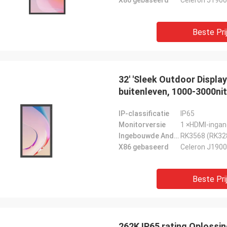
X86 gebaseerd
Celeron J1900
Beste Pri
32' 'Sleek Outdoor Display
buitenleven, 1000-3000ni
weerstaan moeilijke oms
IP-classificatie
IP65
Monitorversie
1 ×HDMI-ingan
Ingebouwde Android-pc
RK3568 (RK32
X86 gebaseerd
Celeron J1900
Beste Pri
262K IP65 rating Oploss