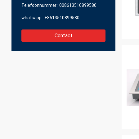
Telefoonnummer :
008613510899580
whatsapp :
+8613510899580
Contact