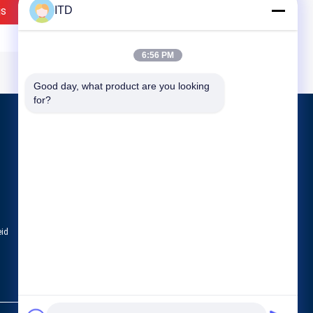
js
ITD
Contact Nu
6:56 PM
Good day, what product are you looking 
for?
Producten
Industriële LCD Monitor
PC van het aanrakingspaneel
industriële touch screenmonitor
eid
Alle categorieën