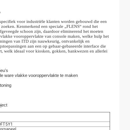
p
specifiek voor industriële klanten worden gebouwd die een
en zoeken. Kenmerkend een speciale „FLENS“ rond het
afgeveegde schoon zijn, daardoor eliminerend het moeten
e vlakke vooroppervlakte van console maken, welke hulp het
toningen van ITD zijn nauwkeurig, ontvankelijk en
gstoepassingen aan een op gebaar-gebaseerde interface die
ert, welk ideaal voor kiosken, gokken, bankwezen en allerlei
ieu's
ale ware vlakke vooroppervlakte te maken
toning
ject
OFT5Y1
oorpaneel