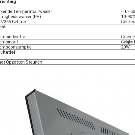
richting
kende Temperatuurwaaier
-10~60
htigheidswaaier (RH)
10-90
7/365 Gebruik
Geste
cht
htsindicator
Groene
htsinput
Gelijk
chtsconsumptie
20W
ultatief
 het Opzetten Steunen