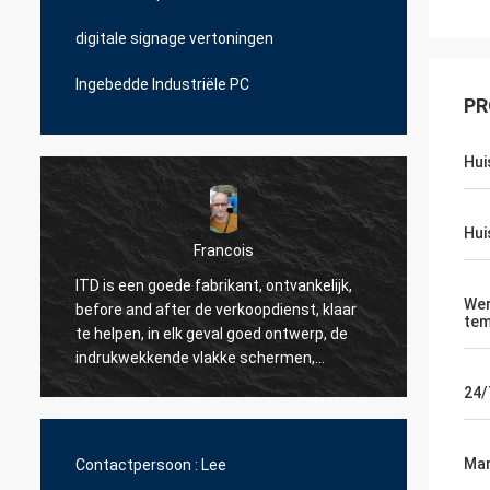
digitale signage vertoningen
Ingebedde Industriële PC
PR
Hui
Hui
Francois
ITD is een goede fabrikant, ontvankelijk,
ITD is
We
before and after de verkoopdienst, klaar
een ge
tem
te helpen, in elk geval goed ontwerp, de
team (
indrukwekkende vlakke schermen,
te reag
n
betrouwbare producten.
om onz
24/
update
zijn h
over v
Mar
Contactpersoon :
Lee
op sam