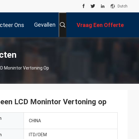
Dutch
Gevallen
cteer Ons
Vraag Een Offerte
Aan
cten
CD Monintor Vertoning Op
reen LCD Monintor Vertoning op
n
CHINA
m
ITD/OEM