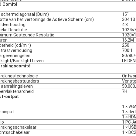
D Comité
 schermdiagonaal (Duim)
15“
otte van het vertonings de Actieve Scherm (cm)
304.13 
ldverhouding
4:3
ieke Resolutie
1024×
imum Gesteunde Resolutie
1920×
uren
16.2M
derheid (cd/m ²)
250
trastverhouding
700:1
ergevenengelen
80/80/
klight/Backlight Leven
LEIDEN
nrakingscomité
rakingstechnologie
Ontwor
rakingsbestuurders
Venster
 aanrakingsleven
50,000
ervlaktehardheid
7H
ut-output
1 × VG
eoinput
1 × dvi-
1 × HD
io
1 PC-A
rakingsschakelaar
1 × US
htsschakelaar
1 × DC2