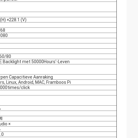
(H) ×228.1 (V)
768
1080
60/80
E Backlight met 50000Hours'-Leven
pen Capacitieve Aanraking
s, Linux, Android, MAC, Framboos Pi
,000times/click
A
I
MI
udio ×
B
.0