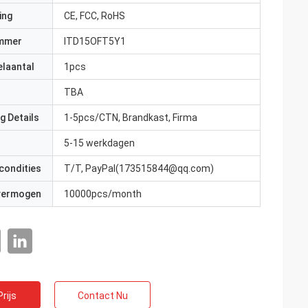
ing
CE, FCC, RoHS
mmer
ITD15OFT5Y1
elaantal
1pcs
TBA
g Details
1-5pcs/CTN, Brandkast, Firma
5-15 werkdagen
condities
T/T, PayPal(173515844@qq.com)
 vermogen
10000pcs/month
rijs
Contact Nu