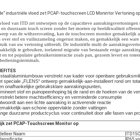
de“ industriële vloed zet PCAP-touchscreen LCD Monintor Vertoning o
vloed van ITD zet ontworpen op de capacitieve aanrakingsvertoningen 
 en duurzaam touch screen zonder het moeten op beeldkwaliteit offer
werp van de withzerovatting, kan de touchscreen monitor gemakkelijk 
h over stof en vuilinzameling ongerust maken, en gemakkelijk een war
ruik van uw vertoning uitbreidt. De industriële multi de aanrakingsver
akkelijk te gebruiken, toelatend migratie van bestaande enige aanrakin
dt en tot populaire gebruikersinteractie zoals pan, gezoem levert en rote
fbedieningsterminals.
NEFITES
l staal/aluminiumbouw verstrekt ruw kader voor openbare gebruiksmil
et speciale „FLENS“ ontwerp gemakkelijk-aan-installeert rond om tot
ien onafhankelijke gebruiksklare aanrakingspunten,
limineert stof en puinopeenhoping bij de rand en de hoeken van de ver
erstrekt betere machtsefficiency en verminderde consumptie
ntwoordt aan een lichte aanraking in activerende reactie
emakkelijk-aan-schone oppervlakte zonder vattingen
ange duurzame productcyclus voor continuïteit door alle fasen van pro
ijk zet PCAP-Touchscreen Monitor op
elleer Naam
ITD15
Classificatie
IP65 v