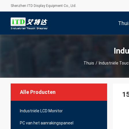
Shenzhen ITD Display Equipment Co., Ltd.
Thui
Ind
Thuis
/
Industriële Tou
Alle Producten
15
Industriële LCD Monitor
PC van het aanrakingspaneel