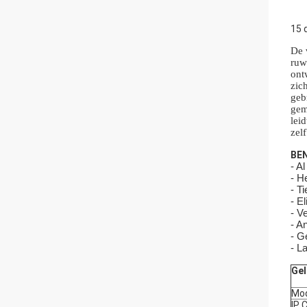
15 
De 
ruw
ont
zic
geb
gem
lei
zel
BE
- A
- H
- T
- E
- V
- A
- G
- L
Gel
Mod
IP 