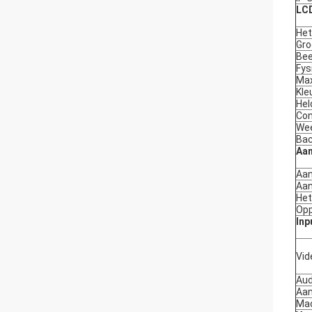
LC
Het
Gro
Bee
Fys
Max
Kle
Hel
Con
We
Bac
Aa
Aan
Aan
Het
Opp
Inp
Vid
Aud
Aan
Mac