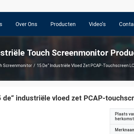
s
Over Ons
Producten
Video's
Conta
ustriële Touch Screenmonitor Produ
ch Screenmonitor
/
15 De“ Industriële Vloed Zet PCAP-Touchscreen L
 de“ industriële vloed zet PCAP-touchsc
Plaats va
herkomst
Merknaa