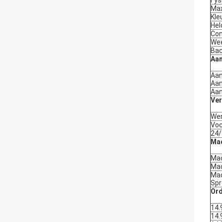
Fys
Max
Kle
Hel
Con
We
Bac
Aa
Aan
Aan
Aan
Ver
Wer
Voc
24/
Mac
Mac
Mac
Ma
Spr
Ord
14.
14.