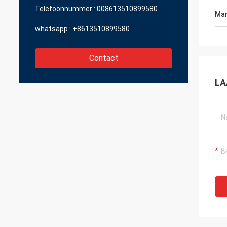
Telefoonnummer :
008613510899580
Mar
whatsapp :
+8613510899580
Contact
LA