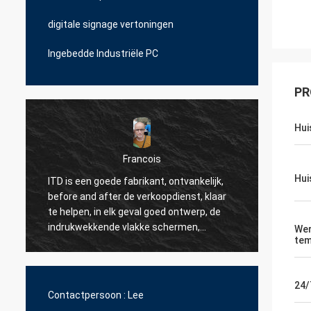
digitale signage vertoningen
Ingebedde Industriële PC
PR
Hui
Francois
Hui
ITD is een goede fabrikant, ontvankelijk,
ITD is een geno
before and after de verkoopdienst, klaar
een getaxeerde s
te helpen, in elk geval goed ontwerp, de
team (Jessie) is 
indrukwekkende vlakke schermen,
te reageren als w
We
tem
betrouwbare producten.
om onze eigen kl
updates samen t
zijn hoogste en d
24/
over vele industr
Contactpersoon :
Lee
op samen het do