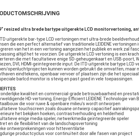
ODUCTOMSCHRIJVING
9“ resized ultra brede bartype uitgerekte LCD monitorvertoning, a
ITD uitgerekte bar-type LCD vertoningen met ultra-brede beeldverhoud
sen die een perfect alternatief van traditionele LEIDENE vertoningen 
egreren van het in een vertoning aangezien het publiek en werk zal fa
passing altijd het te voorzien. De uitgerekte LCD vertoning is een kra
erteren die met facultatieve enige SD-geheugenkaart en USB-poort, 
kiezen, DVI, HDMI-geïntegreerde input. De ITD uitgerekte bartype LCD 
nen/openluchtprojecten kunnen worden gebruikt die omvatten, maar nie
hthaven eindtekens, openbaar vervoer of plaatsen zijn die het specia
speciale barlcd monitor is stevig en past goed in vele toepassingen.
NEFITES
zonderlijke kwaliteit en commercial-grade betrouwbaarheid en prestat
rweldigende HD-vertoning, Energy-Efficient LEIDENE Technologie van B
staalbouw die voor ruwe & openbare milieu's wordt ontworpen
ultatieve touchscreen zoals douane ontwierp capacitief aanrakingsp
erieure het bekijken hoeken, contrastverhouding en helderheid
ultatieve enige media speler, netwerkmedia geïntegreerde speler
tret en de flexibiliteit van de landschapsvertoning
eke ontwerprekeningen voor hitteventilatie
gdurige productcyclus voor continuïteit door alle fasen van project