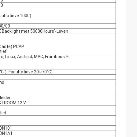
90
30
cultatieve 1000)
80/80
 Backlight met 50000Hours'-Leven
paste) PCAP
tief
s, Linux, Android, MAC, Framboos Pi
C (- Facultatieve 20~70°C)
nd
leiden
STROOM 12 V
tief
DN101
SDN1A1