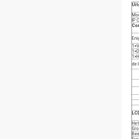
Uit
Mo
IP 
Con
Eni
1×V
1×D
1×H
de 
LC
Het
Gro
Bee