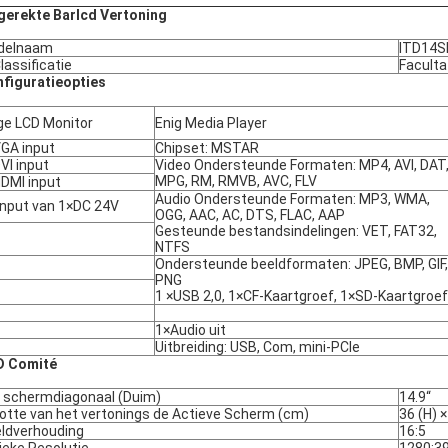
gerekte Barlcd Vertoning
delnaam
ITD14S
Classificatie
Faculta
figuratieopties
ge LCD Monitor
Enig Media Player
GA input
Chipset: MSTAR
VI input
Video Ondersteunde Formaten: MP4, AVI, DAT
MPG, RM, RMVB, AVC, FLV
DMI input
Audio Ondersteunde Formaten: MP3, WMA,
Input van 1×DC 24V
OGG, AAC, AC, DTS, FLAC, AAP
Gesteunde bestandsindelingen: VET, FAT32,
NTFS
Ondersteunde beeldformaten: JPEG, BMP, GIF,
PNG
1 ×USB 2,0, 1×CF-Kaartgroef, 1×SD-Kaartgroef
1×Audio uit
Uitbreiding: USB, Com, mini-PCIe
D Comité
 schermdiagonaal (Duim)
14.9“
otte van het vertonings de Actieve Scherm (cm)
36 (H) 
ldverhouding
16:5