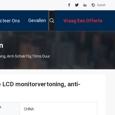
Dutch
Gevallen
cteer Ons
Vraag Een Offerte
Aan
n
oning, Anti-Schok15g 15ms Duur
e LCD monitorvertoning, anti-
n
CHINA