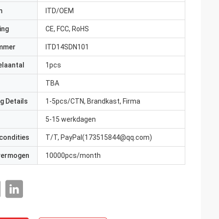
m
ITD/OEM
ing
CE, FCC, RoHS
mmer
ITD14SDN101
elaantal
1pcs
TBA
g Details
1-5pcs/CTN, Brandkast, Firma
5-15 werkdagen
condities
T/T, PayPal(173515844@qq.com)
 vermogen
10000pcs/month