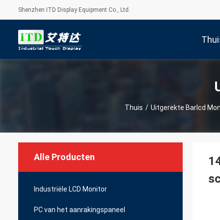
Shenzhen ITD Display Equipment Co., Ltd.
Thui
Thuis
/
Uitgerekte Barlcd Mon
Alle Producten
14
s
Industriële LCD Monitor
PC van het aanrakingspaneel