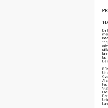
PR
14.
De 
men
int
toe
adv
uit
bin
luc
De 
BE
Uit
Ove
Al 
Fac
Sup
Fac
Por
Uni
Lan