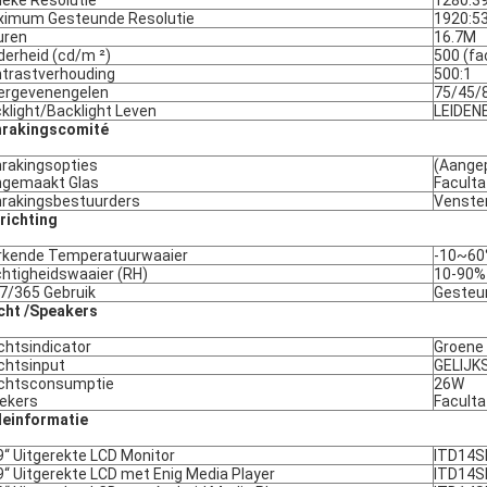
ieke Resolutie
1280:3
imum Gesteunde Resolutie
1920:5
uren
16.7M
derheid (cd/m ²)
500 (fa
trastverhouding
500:1
ergevenengelen
75/45/
klight/Backlight Leven
LEIDENE
nrakingscomité
rakingsopties
(Aange
gemaakt Glas
Faculta
rakingsbestuurders
Venster
richting
kende Temperatuurwaaier
-10~60°
htigheidswaaier (RH)
10-90%
7/365 Gebruik
Gesteu
ht /Speakers
htsindicator
Groene 
htsinput
GELIJK
chtsconsumptie
26W
ekers
Faculta
einformatie
9“ Uitgerekte LCD Monitor
ITD14S
9“ Uitgerekte LCD met Enig Media Player
ITD14