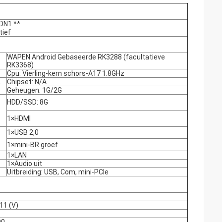
DN1 **
tief
WAPEN Android Gebaseerde RK3288 (facultatieve
RK3368)
Cpu: Vierling-kern schors-A17 1.8GHz
,
Chipset: N/A
Geheugen: 1G/2G
HDD/SSD: 8G
1×HDMI
1×USB 2,0
1×mini-BR groef
1×LAN
1×Audio uit
Uitbreiding: USB, Com, mini-PCIe
×11 (V)