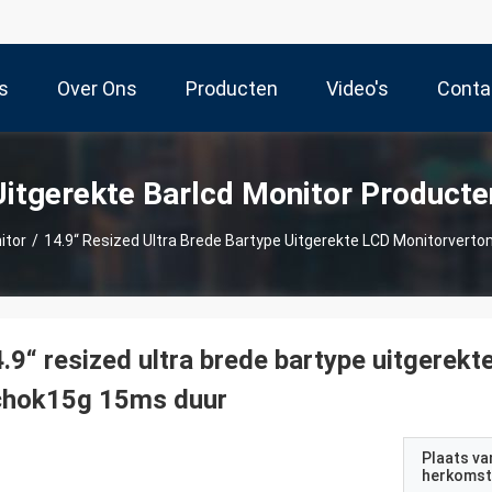
s
Over Ons
Producten
Video's
Conta
Uitgerekte Barlcd Monitor Producte
itor
/
14.9“ Resized Ultra Brede Bartype Uitgerekte LCD Monitorvert
.9“ resized ultra brede bartype uitgerekt
chok15g 15ms duur
Plaats va
herkomst