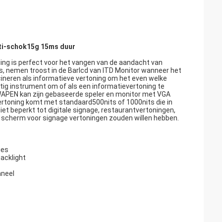
nti-schok15g 15ms duur
ing is perfect voor het vangen van de aandacht van
is, nemen troost in de Barlcd van ITD Monitor wanneer het
scineren als informatieve vertoning om het even welke
chtig instrument om of als een informatievertoning te
WAPEN kan zijn gebaseerde speler en monitor met VGA
vertoning komt met standaard500nits of 1000nits die in
t beperkt tot digitale signage, restaurantvertoningen,
al scherm voor signage vertoningen zouden willen hebben.
ies
acklight
aneel