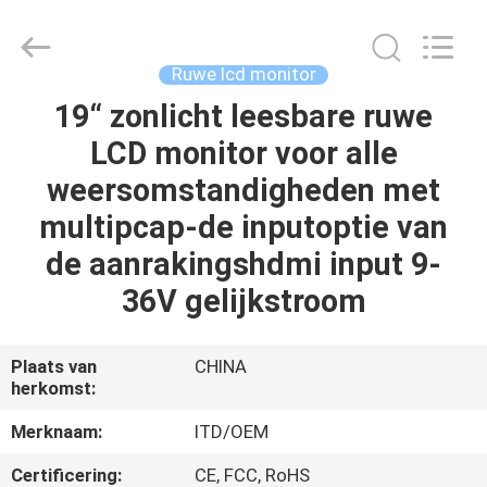
ITD
Display
Equipment
Co.,
Ltd..
Ruwe lcd monitor
All
Rights
19“ zonlicht leesbare ruwe
HUIS
Reserved.
LCD monitor voor alle
PRODUCTEN
weersomstandigheden met
multipcap-de inputoptie van
VIDEO'S
de aanrakingshdmi input 9-
36V gelijkstroom
ONGEVEER
ONS
Plaats van
CHINA
herkomst:
FABRIEKSREIS
Merknaam:
ITD/OEM
Certificering:
CE, FCC, RoHS