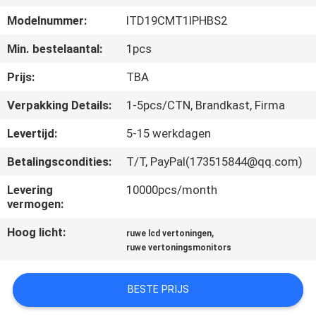
KWALITEITSCONTROLE
Modelnummer:
ITD19CMT1IPHBS2
CONTACTEER
Min. bestelaantal:
1pcs
ONS
Prijs:
TBA
Verpakking Details:
1-5pcs/CTN, Brandkast, Firma
VERZOEK
Levertijd:
5-15 werkdagen
OM EEN
Betalingscondities:
T/T, PayPal(173515844@qq.com)
CITAAT
Levering
10000pcs/month
vermogen:
SITEMAP
Hoog licht:
,
ruwe lcd vertoningen
ruwe vertoningsmonitors
PRIVACY
POLICY
BESTE PRIJS