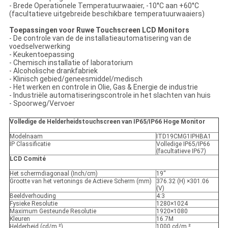
- Brede Operationele Temperatuurwaaier, -10°C aan +60°C
(facultatieve uitgebreide beschikbare temperatuurwaaiers)
Toepassingen voor Ruwe Touchscreen LCD Monitors
- De controle van de de installatieautomatisering van de
voedselverwerking
- Keukentoepassing
- Chemisch installatie of laboratorium
- Alcoholische drankfabriek
- Klinisch gebied/geneesmiddel/medisch
- Het werken en controle in Olie, Gas & Energie de industrie
- Industriële automatiseringscontrole in het slachten van huis
- Spoorweg/Vervoer
Volledige de Helderheidstouchscreen van IP65/IP66 Hoge Monitor
Modelnaam
ITD19CMG1IPHBA1
IP Classificatie
Volledige IP65/IP66
(facultatieve IP67)
LCD Comité
Het schermdiagonaal (Inch/cm)
19“
Grootte van het vertonings de Actieve Scherm (mm)
376.32 (H) ×301.06
(V)
Beeldverhouding
4:3
Fysieke Resolutie
1280×1024
Maximum Gesteunde Resolutie
1920×1080
Kleuren
16.7M
Helderheid (cd/m ²)
1000 cd/m ²