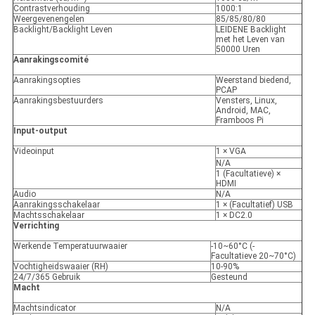
Contrastverhouding
1000:1
Weergevenengelen
85/85/80/80
Backlight/Backlight Leven
LEIDENE Backlight
met het Leven van
50000 Uren
Aanrakingscomité
Aanrakingsopties
Weerstand biedend,
PCAP
Aanrakingsbestuurders
Vensters, Linux,
Android, MAC,
Framboos Pi
Input-output
Videoinput
1 × VGA
N/A
1 (Facultatieve) ×
HDMI
Audio
N/A
Aanrakingsschakelaar
1 × (Facultatief) USB
Machtsschakelaar
1 × DC2.0
Verrichting
Werkende Temperatuurwaaier
-10~60°C (-
Facultatieve 20~70°C)
Vochtigheidswaaier (RH)
10-90%
24/7/365 Gebruik
Gesteund
Macht
Machtsindicator
N/A