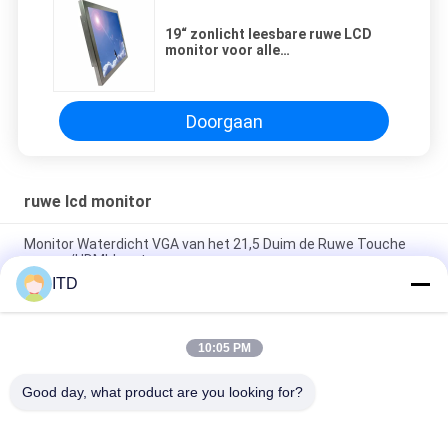
19“ zonlicht leesbare ruwe LCD
monitor voor alle
weersomstandigheden met
multipcap-de inputoptie van de
aanrakingshdmi input 9-36V
gelijkstroom
Doorgaan
ruwe lcd monitor
Monitor Waterdicht VGA van het 21,5 Duim de Ruwe Touche
screen/HDMI-Input
ITD
Waterdicht stofdicht 10,1 inch Monitor Puur vlak oppervlak
Aluminium legering Voorkant Bezel En Achterkant
10:05 PM
Industriële IP67 robuuste LCD-monitor Aluminium behuizing
Resistive PCAP touchscreen
Good day, what product are you looking for?
populaire categorieën
Alle