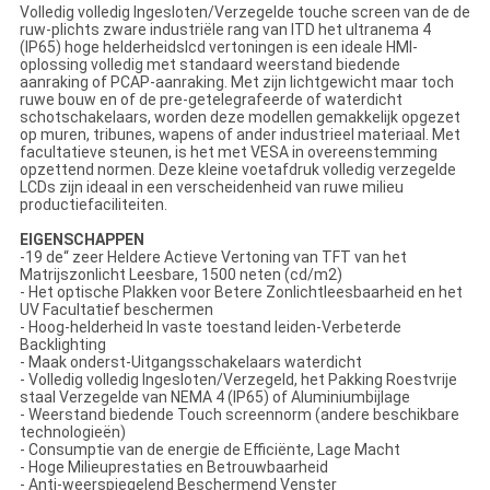
Volledig volledig Ingesloten/Verzegelde touche screen van de de
ruw-plichts zware industriële rang van ITD het ultranema 4
(IP65) hoge helderheidslcd vertoningen is een ideale HMI-
oplossing volledig met standaard weerstand biedende
aanraking of PCAP-aanraking. Met zijn lichtgewicht maar toch
ruwe bouw en of de pre-getelegrafeerde of waterdicht
schotschakelaars, worden deze modellen gemakkelijk opgezet
op muren, tribunes, wapens of ander industrieel materiaal. Met
facultatieve steunen, is het met VESA in overeenstemming
opzettend normen. Deze kleine voetafdruk volledig verzegelde
LCDs zijn ideaal in een verscheidenheid van ruwe milieu
productiefaciliteiten.
EIGENSCHAPPEN
-19 de“ zeer Heldere Actieve Vertoning van TFT van het
Matrijszonlicht Leesbare, 1500 neten (cd/m2)
- Het optische Plakken voor Betere Zonlichtleesbaarheid en het
UV Facultatief beschermen
- Hoog-helderheid In vaste toestand leiden-Verbeterde
Backlighting
- Maak onderst-Uitgangsschakelaars waterdicht
- Volledig volledig Ingesloten/Verzegeld, het Pakking Roestvrije
staal Verzegelde van NEMA 4 (IP65) of Aluminiumbijlage
- Weerstand biedende Touch screennorm (andere beschikbare
technologieën)
- Consumptie van de energie de Efficiënte, Lage Macht
- Hoge Milieuprestaties en Betrouwbaarheid
- Anti-weerspiegelend Beschermend Venster