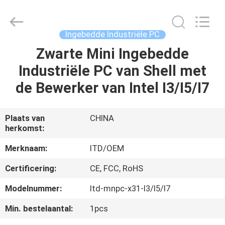
ITD
Display
Equipment
Co.,
Ltd..
Ingebedde Industriële PC
All
Rights
Zwarte Mini Ingebedde
HUIS
Reserved.
Industriële PC van Shell met
PRODUCTEN
de Bewerker van Intel I3/I5/I7
VIDEO'S
Plaats van
CHINA
herkomst:
ONGEVEER
Merknaam:
ITD/OEM
ONS
Certificering:
CE, FCC, RoHS
Modelnummer:
Itd-mnpc-x31-I3/I5/I7
FABRIEKSREIS
Min. bestelaantal:
1pcs