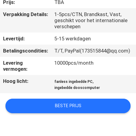
KWALITEITSCONTROLE
Prijs:
TBA
Verpakking Details:
1-5pcs/CTN, Brandkast, Vast,
geschikt voor het internationale
CONTACTEER
verschepen
ONS
Levertijd:
5-15 werkdagen
VERZOEK
Betalingscondities:
T/T, PayPal(173515844@qq.com)
OM EEN
Levering
10000pcs/month
vermogen:
CITAAT
Hoog licht:
,
fanless ingebedde PC
ingebedde dooscomputer
SITEMAP
BESTE PRIJS
PRIVACY
POLICY