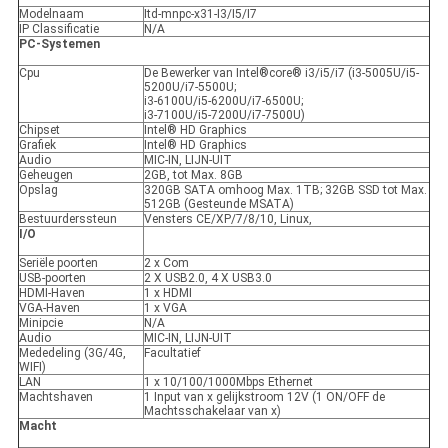
Modelnaam
Itd-mnpc-x31-I3/I5/I7
IP Classificatie
N/A
PC-Systemen
Cpu
De Bewerker van Intel®core® i3/i5/i7 (i3-5005U/i5-
5200U/i7-5500U;
i3-6100U/i5-6200U/i7-6500U;
i3-7100U/i5-7200U/i7-7500U)
Chipset
Intel® HD Graphics
Grafiek
Intel® HD Graphics
Audio
MIC-IN, LIJN-UIT
Geheugen
2GB, tot Max. 8GB
Opslag
320GB SATA omhoog Max. 1TB; 32GB SSD tot Max.
512GB (Gesteunde MSATA)
Bestuurderssteun
Vensters CE/XP/7/8/10, Linux,
I/O
Seriële poorten
2 x Com
USB-poorten
2 X USB2.0, 4 X USB3.0
HDMI-Haven
1 x HDMI
VGA-Haven
1 x VGA
Minipcie
N/A
Audio
MIC-IN, LIJN-UIT
Mededeling (3G/4G,
Facultatief
WIFI)
LAN
1 x 10/100/1000Mbps Ethernet
Machtshaven
1 Input van x gelijkstroom 12V (1 ON/OFF de
Machtsschakelaar van x)
Macht