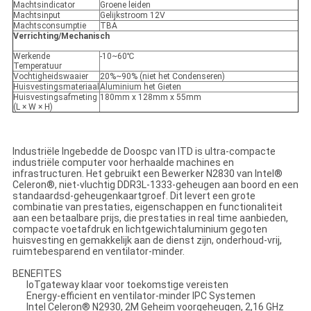
Machtsindicator
Groene leiden
Machtsinput
Gelijkstroom 12V
Machtsconsumptie
TBA
Verrichting/Mechanisch
Werkende
-10~60℃
Temperatuur
Vochtigheidswaaier
20%~90% (niet het Condenseren)
Huisvestingsmateriaal
Aluminium het Gieten
Huisvestingsafmeting
180mm x 128mm x 55mm
(L × W × H)
Industriële Ingebedde de Doospc van ITD is ultra-compacte
industriële computer voor herhaalde machines en
infrastructuren. Het gebruikt een Bewerker N2830 van Intel®
Celeron®, niet-vluchtig DDR3L-1333-geheugen aan boord en een
standaardsd-geheugenkaartgroef. Dit levert een grote
combinatie van prestaties, eigenschappen en functionaliteit
aan een betaalbare prijs, die prestaties in real time aanbieden,
compacte voetafdruk en lichtgewichtaluminium gegoten
huisvesting en gemakkelijk aan de dienst zijn, onderhoud-vrij,
ruimtebesparend en ventilator-minder.
BENEFITES
IoTgateway klaar voor toekomstige vereisten
Energy-efficient en ventilator-minder IPC Systemen
Intel Celeron® N2930, 2M Geheim voorgeheugen, 2,16 GHz