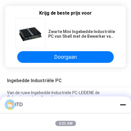
Krijg de beste prijs voor
Zwarte Mini Ingebedde Industriële
PC van Shell met de Bewerker van
Intel I3/I5/I7
Doorgaan
Ingebedde Industriële PC
Van de ruwe Ingebedde Industriële PC-LEIDENE de
Oplossingendoos Aanrakingsmonitor
ITD
Freestanding Interactieve Ingebedde Digitale Signage
Industriële Binnen
3:21 AM
2xIntel I225V 2.5G bedde de Industriële PC-Oplossingen van de
Steun5g Vertoning in