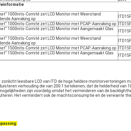
einformatie
het“ 1000nits-Comité zet LCD Monitor met Weerstand
ITD15
dende Aanraking op
het“ 1000nits-Comité zet LCD Monitor met PCAP-Aanraking op
ITD15
het“ 1000nits-Comité zet LCD Monitor met Aangemaakt Glas
ITD15
het“ 1500nits-Comité zet LCD Monitor met Weerstand
ITD15
dende Aanraking op
het“ 1500nits-Comité zet LCD Monitor met PCAP-Aanraking op
ITD15
het“ 1500nits-Comité zet LCD Monitor met Aangemaakt Glas
ITD15
 zonlicht leesbare LCD van ITD de hoge heldere monitorvertoningen 
duisteren verhouding die van 200:1 betekenen, dat de helderheid van
mogelijkheden zijn voordelig omdat het verminderen van de backlighthel
ulteren. Het vermindert ook de machtsconsumptie en de verwante th
passing: