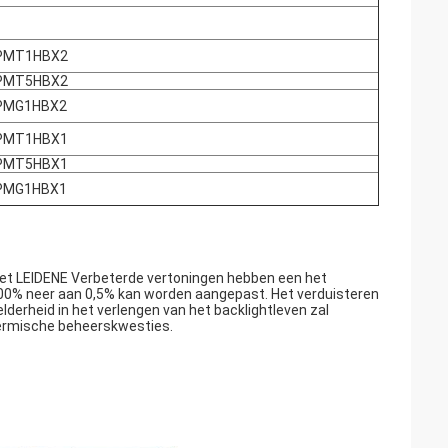
PMT1HBX2
PMT5HBX2
PMG1HBX2
PMT1HBX1
PMT5HBX1
PMG1HBX1
met LEIDENE Verbeterde vertoningen hebben een het
 100% neer aan 0,5% kan worden aangepast. Het verduisteren
derheid in het verlengen van het backlightleven zal
ermische beheerskwesties.