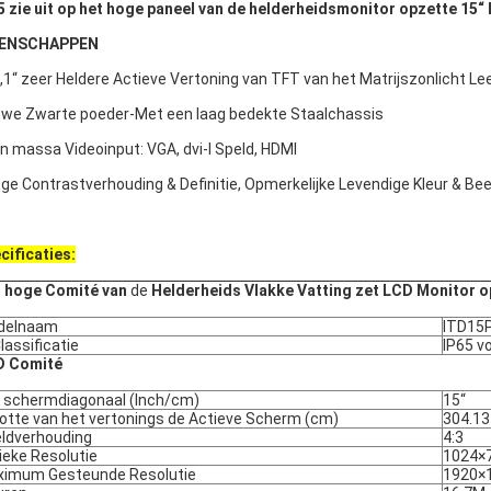
5 zie uit op het hoge paneel van de helderheidsmonitor opzette 15“
GENSCHAPPEN
2,1“ zeer Heldere Actieve Vertoning van TFT van het Matrijszonlicht L
uwe Zwarte poeder-Met een laag bedekte Staalchassis
en massa Videoinput: VGA, dvi-I Speld, HDMI
oge Contrastverhouding & Definitie, Opmerkelijke Levendige Kleur & Bee
cificaties:
 hoge Comité van
de
Helderheids Vlakke Vatting zet LCD Monitor o
delnaam
ITD15
Classificatie
IP65 v
D Comité
 schermdiagonaal (Inch/cm)
15“
otte van het vertonings de Actieve Scherm (cm)
304.13
ldverhouding
4:3
ieke Resolutie
1024×
imum Gesteunde Resolutie
1920×