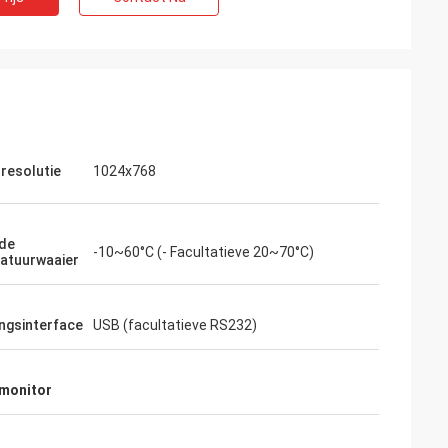
 resolutie
1024x768
Francois
de
-10~60°C (- Facultatieve 20~70°C)
atuurwaaier
ITD is een goede fabrikant, ontvankelijk,
before and after de verkoopdienst, klaar
te helpen, in elk geval goed ontwerp, de
ngsinterface
USB (facultatieve RS232)
indrukwekkende vlakke schermen,
betrouwbare producten.
 monitor