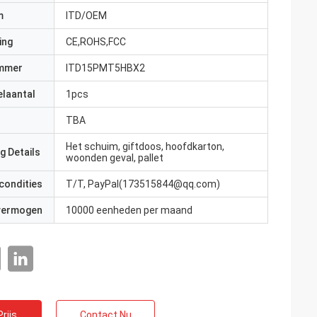
m
ITD/OEM
ing
CE,ROHS,FCC
mmer
ITD15PMT5HBX2
elaantal
1pcs
TBA
Het schuim, giftdoos, hoofdkarton,
g Details
woonden geval, pallet
condities
T/T, PayPal(173515844@qq.com)
 vermogen
10000 eenheden per maand
rijs
Contact Nu