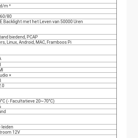
d/m ²
/60/80
E Backlight met het Leven van 50000 Uren
and biedend, PCAP
rs, Linux, Android, MAC, Framboos Pi
A
I
MI
udio ×
B
2.0
°C (- Facultatieve 20~70°C)
%
und
 leiden
stroom 12V