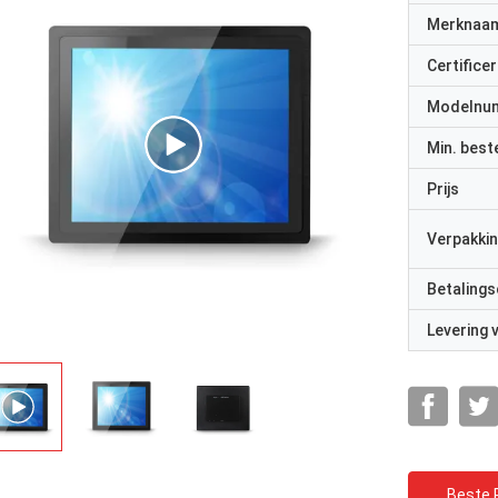
Merknaa
Certificer
Modelnu
Min. best
Prijs
Verpakkin
Betalings
Levering
Beste P