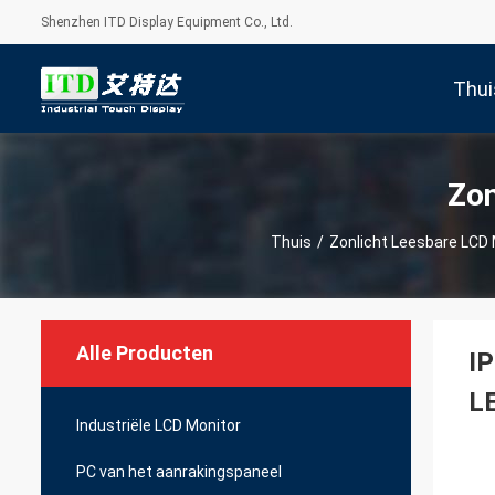
Shenzhen ITD Display Equipment Co., Ltd.
Thui
Zon
Thuis
/
Zonlicht Leesbare LCD 
Alle Producten
IP
LE
Industriële LCD Monitor
PC van het aanrakingspaneel