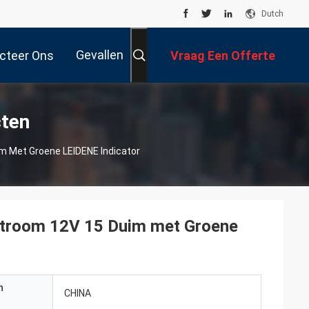
Dutch
Gevallen
cteer Ons
Vraag Een Offerte
Aan
cten
im Met Groene LEIDENE Indicator
kstroom 12V 15 Duim met Groene
n
CHINA