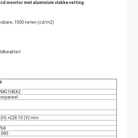
 lcd monitor met aluminium vlakke vatting
eesbare, 1000 neten (cd/m2)
ldkwaliteit
p
PMG1HBX2
oorpaneel
 (H) ×228.10 (V) mm
768
1080