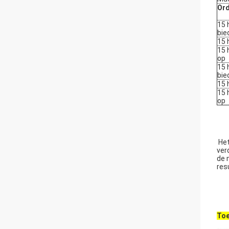
Ord
15 
bie
15 
15 
op
15 
bie
15 
15 
op
Het
ver
de 
res
Toe