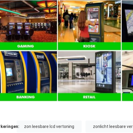
keringen:
zon leesbare lcd vertoning
zonlicht leesbare ve