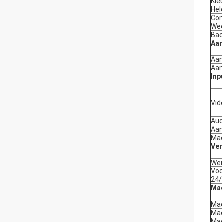
Kle
Hel
Con
We
Bac
Aa
Aan
Aan
Inp
Vid
Aud
Aan
Mac
Ver
Wer
Voc
24/
Ma
Mac
Mac
Ma