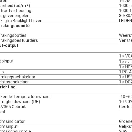
uren
16.7M
derheid (cd/m ²)
1000 c
trastverhouding
1000:1
ergevenengelen
80/80
klight/Backlight Leven
LEIDEN
nrakingscomité
rakingsopties
Weerst
rakingsbestuurders
Venste
ut-output
1 × VG
eoinput
1 × dvi-
1 × HD
io
1 PC-A
rakingsschakelaar
1 × US
htsschakelaar
1 × DC
richting
kende Temperatuurwaaier
-10~60
htigheidswaaier (RH)
10-90
7/365 Gebruik
Geste
cht
htsindicator
Groene
htsinput
Gelijk
chtsconsumptie
20W