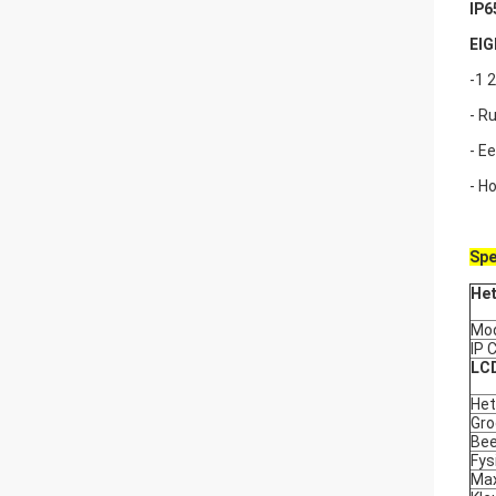
IP6
EI
-1 
- R
- E
- H
Spe
Het
Mo
IP 
LC
Het
Gro
Bee
Fys
Max