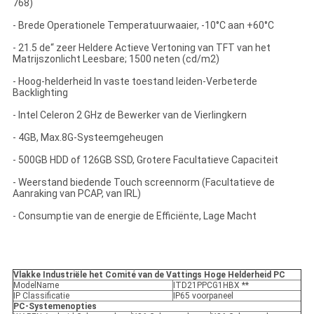
768)
- Brede Operationele Temperatuurwaaier, -10°C aan +60°C
- 21.5 de“ zeer Heldere Actieve Vertoning van TFT van het
Matrijszonlicht Leesbare; 1500 neten (cd/m2)
- Hoog-helderheid In vaste toestand leiden-Verbeterde
Backlighting
- Intel Celeron 2 GHz de Bewerker van de Vierlingkern
- 4GB, Max.8G-Systeemgeheugen
- 500GB HDD of 126GB SSD, Grotere Facultatieve Capaciteit
- Weerstand biedende Touch screennorm (Facultatieve de
Aanraking van PCAP, van IRL)
- Consumptie van de energie de Efficiënte, Lage Macht
Vlakke Industriële het Comité van de Vattings Hoge Helderheid PC
ModelName
ITD21PPCG1HBX **
IP Classificatie
IP65 voorpaneel
PC-Systemenopties