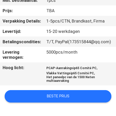
Min. bestelaantal:
1pcs
KWALITEITSCONTROLE
Prijs:
TBA
CONTACTEER
Verpakking Details:
1-5pcs/CTN, Brandkast, Firma
ONS
Levertijd:
15-20 werkdagen
Betalingscondities:
T/T, PayPal(173515844@qq.com)
VERZOEK
OM EEN
Levering
5000pcs/month
vermogen:
CITAAT
Hoog licht:
,
PCAP-Aanrakingsip65 Comité PC
,
Vlakke Vattingsip65 Comité PC
SITEMAP
Het paneelpc van de 1500 Neten
multiaanraking
PRIVACY
BESTE PRIJS
POLICY