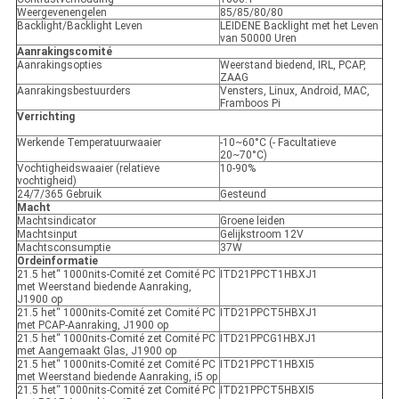
Weergevenengelen
85/85/80/80
Backlight/Backlight Leven
LEIDENE Backlight met het Leven
van 50000 Uren
Aanrakingscomité
Aanrakingsopties
Weerstand biedend, IRL, PCAP,
ZAAG
Aanrakingsbestuurders
Vensters, Linux, Android, MAC,
Framboos Pi
Verrichting
Werkende Temperatuurwaaier
-10~60°C (- Facultatieve
20~70°C)
Vochtigheidswaaier (relatieve
10-90%
vochtigheid)
24/7/365 Gebruik
Gesteund
Macht
Machtsindicator
Groene leiden
Machtsinput
Gelijkstroom 12V
Machtsconsumptie
37W
Ordeinformatie
21.5 het“ 1000nits-Comité zet Comité PC
ITD21PPCT1HBXJ1
met Weerstand biedende Aanraking,
J1900 op
21.5 het“ 1000nits-Comité zet Comité PC
ITD21PPCT5HBXJ1
met PCAP-Aanraking, J1900 op
21.5 het“ 1000nits-Comité zet Comité PC
ITD21PPCG1HBXJ1
met Aangemaakt Glas, J1900 op
21.5 het“ 1000nits-Comité zet Comité PC
ITD21PPCT1HBXI5
met Weerstand biedende Aanraking, i5 op
21.5 het“ 1000nits-Comité zet Comité PC
ITD21PPCT5HBXI5