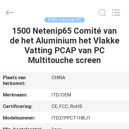
ITD
Display
Equipment
Co.,
Ltd..
IP65 Comité PC
All
Rights
1500 Netenip65 Comité van
HUIS
Reserved.
de het Aluminium het Vlakke
PRODUCTEN
Vatting PCAP van PC
Multitouche screen
VIDEO'S
Plaats van
CHINA
herkomst:
ONGEVEER
ONS
Merknaam:
ITD/OEM
Certificering:
CE, FCC, RoHS
FABRIEKSREIS
Modelnummer:
ITD21PPCT1HBJ1