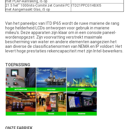
met PCAP-Aanraking, i5 op
21.5 het“ 1000nits-Comité zet Comité PC
ITD21PPCG1HBXI5
met Aangemaakt Glas, i5 op
Van het paneelpc van ITD IP65 wordt de ruwe mariene de rang
hoge helderheid LCDs ontworpen voor gebruik in mariene
milieu's. Deze apparaten zijn klaar om in een console paneel-
wordenopgezet. Zijn voorvatting verstrekt maximale
bescherming van water en andere elementen aangezien het
aan diverse de classificatienormen van NEMA en IP voldoet. Het
levert hoge prestaties rekencapaciteit met zijn Intel-bewerkers.
TOEPASSING
ONZE FABRIEK