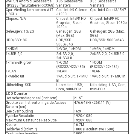
WAPEN Android Gebaseerde
X86 Gebaseerde
X86 Gebaseerde
RK3288 (facultatieve RK3368)
Vensters
Vensters
Cpu: Vierling-kern schors-A17
Cpu: Intel® Celeron
Cpu: Intel Core i3/i5/i7
1.8GHz
J1900
Chipset: N/A
Chipset: Intel® HD
Chipset: Intel® HD
Graphics, Steun
Graphics, Steun 1080p
1080p
Geheugen: 1G/2G
Geheugen: 2GB
Geheugen: 2GB (Max.
(Max. 8GB)
8GB)
HDD/SSD: 8G
HDD/SSD:
HDD/SSD: 500G/64G
500G/64G
1×HDMI
1×VGA, 1×HDMI
1×VGA, 1×HDMI
1×USB 2,0
2×USB 2,0,
2×USB 2,0, 2×USB3.0
2×USB3.0
1×mini-BR groef
1×COM
1×COM
(RS232/422/485)
(RS232/422/485)
1×LAN
1×LAN
1×LAN
1×Audio uit
1×Audio uit, 1× MIC
1×Audio uit, 1× MIC In
In
Uitbreiding: SSD
Uitbreiding: USB,
Uitbreiding: USB, Com,
Com, mini-PCIe
mini-PCIe
LCD Comité
Het schermdiagonaal (Inch/cm)
21.5“
Grootte van het vertonings de Actieve
476.64 (H) ×268.11 (V)
Scherm (cm)
Beeldverhouding
16:9
Fysieke Resolutie
1920×1080
Maximum Gesteunde Resolutie
1920×1080
Kleuren
16.7M
Helderheid (cd/m ²)
1000 (Facultatieve 1500)
Contrastverhouding
1000:1