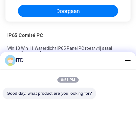
Doorgaan
IP65 Comité PC
Win 10 Win 11 Waterdicht IP65 Panel PC roestvrij staal
capacitieve touchscreen
ITD
17.3inch ruwe het Comité van IP66 IP65 de Ranglcd van PC
Industriële Monitor
8:51 PM
De volledige Waterdichte het Touche screencomité van IP65
IP66 Kern van de het WAPENvierling van PC
Good day, what product are you looking for?
populaire categorieën
Alle
Industriële LCD 
PC Van Het 
Monitor
Aanrakingspaneel