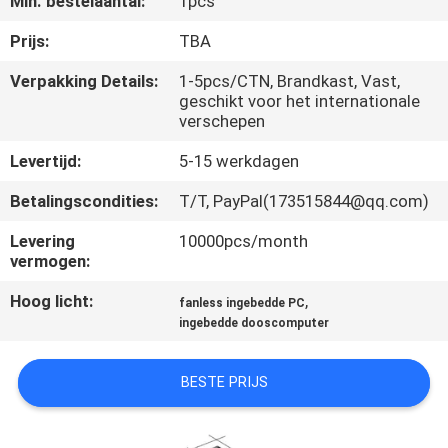
Min. bestelaantal:
1pcs
KWALITEITSCONTROLE
Prijs:
TBA
CONTACTEER
Verpakking Details:
1-5pcs/CTN, Brandkast, Vast,
geschikt voor het internationale
ONS
verschepen
Levertijd:
5-15 werkdagen
VERZOEK
OM EEN
Betalingscondities:
T/T, PayPal(173515844@qq.com)
CITAAT
Levering
10000pcs/month
vermogen:
SITEMAP
Hoog licht:
,
fanless ingebedde PC
ingebedde dooscomputer
PRIVACY
BESTE PRIJS
POLICY