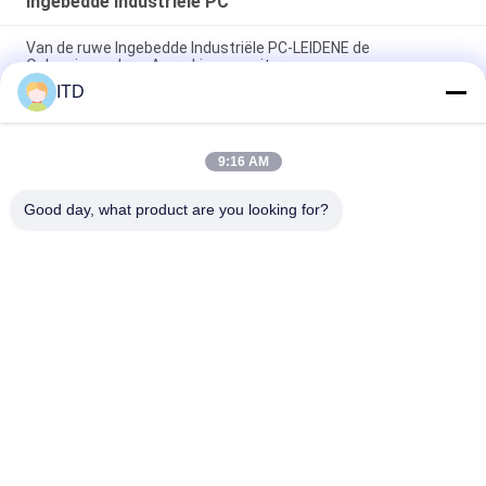
Ingebedde Industriële PC
Van de ruwe Ingebedde Industriële PC-LEIDENE de
Oplossingendoos Aanrakingsmonitor
ITD
Freestanding Interactieve Ingebedde Digitale Signage
Industriële Binnen
9:16 AM
2xIntel I225V 2.5G bedde de Industriële PC-Oplossingen van de
Steun5g Vertoning in
Good day, what product are you looking for?
populaire categorieën
Alle
Industriële LCD 
PC Van Het 
Monitor
Aanrakingspaneel
Industriële Touch 
Het Industriële 
Screenmonitor
Paneel Zet Monitor 
Op
Android-Comité PC
Ruwe Comité PC