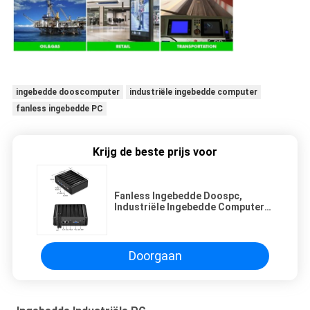
ingebedde dooscomputer
industriële ingebedde computer
fanless ingebedde PC
Krijg de beste prijs voor
Fanless Ingebedde Doospc,
Industriële Ingebedde Computer
met 2 PCI/PCIe-Groeven
Doorgaan