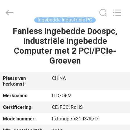
ITD
Display
Equipment
Co.,
Ltd..
Ingebedde Industriële PC
All
Rights
Fanless Ingebedde Doospc,
HUIS
Reserved.
Industriële Ingebedde
PRODUCTEN
Computer met 2 PCI/PCIe-
Groeven
VIDEO'S
Plaats van
CHINA
herkomst:
ONGEVEER
ONS
Merknaam:
ITD/OEM
Certificering:
CE, FCC, RoHS
FABRIEKSREIS
Modelnummer:
Itd-mnpc-x31-I3/I5/I7