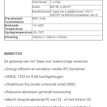
VGA-Haven
1 x VGA
Audio
MIC-IN, LIJN-UIT
Machtshaven
1 Input van x gelijkstroom 12V (1
ON/OFF de Machtsschakelaar van x)
(Facultatief)
WIFI, 3/4G
Commination
Werkende
-10~60℃
Temperatuur
Opslagtemperatuur
-20~70℃
Afmeting
180mm x 128mm x 55mm
BENEFITES
De gateway van ▪ IoT klaar voor toekomstige vereisten
▪ Energy-efficient en ventilator-minder IPC Systemen
▪ DDR3L-1333 tot 8 GB hoofdgeheugen
▪ Onderhoud-Vrij zonder roterende schijf (HDD)
▪ Robuuste aluminium gietende huisvesting
▪ Macht-Geoptimaliseerde PC met 32 - of met 64 bits OS