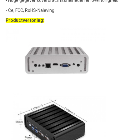
▪ Hoge gegevensoverdrachtssnelheden en overtolligheid
• Ce, FCC, RoHS-Naleving
Productvertoning: