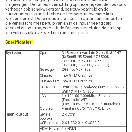
omgevingen. De fanless verrichting op deze ingebedde doospcs
verhoogt ook schokweerstand, betrouwbaarheid en de
duurzaamheid, plus uitgebreide temperatuurwaaiers kan
worden bereikt. Deze industriële PCs zijn stiller dan computers
die ventilators met behulp van en in de industrieën zoals
voedsel en pharma, vermijdt de fanless verrichting de omloop
van vuil en ziekteverwekkers rond het milieu.
Specificaties:
Systeem
Cpu
De Bewerker van Intel®core® i3/i5/i7
(i3-5005U/i5-5200U/i7-5500U;
i3-6100U/i5-6200U/i7-6500U;
i3-7100U/i5-7200U/i7-7500U)
Geheugen
2GB, tot Max. 8GB
Chipset
Intel® HD Graphics
Grafiekkaart
Intel® HD Graphics
HDD/SSD
320GB SATA omhoog Max. 1TB; 32GB
SSD tot Max. 512GB
LAN
1 x 10/100/1000Mbps Ethernet
(Facultatief WIFI)
(Facultatieve 2 x 10/100/1000Mbps)
OS Steun
Vensters CE/XP/7/8/10, Linux,
Input-output
Seriële
2 x Com
poorten
USB-poorten
2 X USB2.0, 4 X USB3.0
HDMI-Haven
1 x HDMI