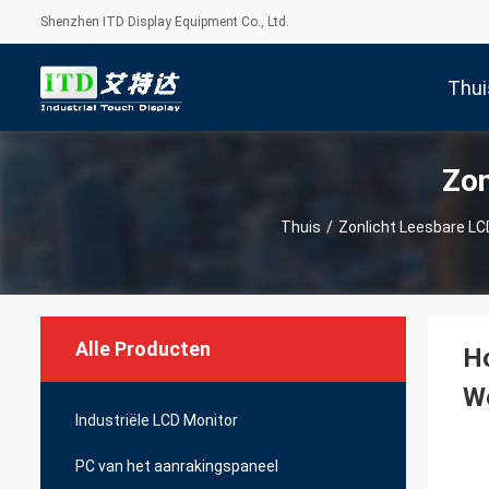
Shenzhen ITD Display Equipment Co., Ltd.
Thui
Zon
Thuis
/
Zonlicht Leesbare LC
Alle Producten
Ho
W
Industriële LCD Monitor
PC van het aanrakingspaneel