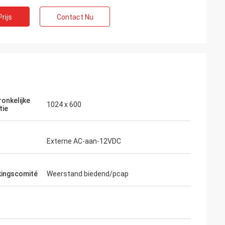
rijs
Contact Nu
onkelijke
1024 x 600
tie
Francois
n
ITD is een goede fabrikant, ontvankelijk,
Externe AC-aan-12VDC
before and after de verkoopdienst, klaar
e
te helpen, in elk geval goed ontwerp, de
 als
indrukwekkende vlakke schermen,
kingscomité
Weerstand biedend/pcap
 hebben
betrouwbare producten.
ewezen.
ering