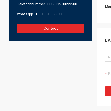
Telefoonnummer :
008613510899580
Mar
whatsapp :
+8613510899580
Contact
LA