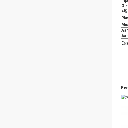
Inp
Ges
Ei
Ma
Ma
Aa
Aan
Ess
Bee