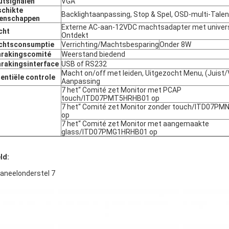
utsignalen
VGA
chikte
Backlightaanpassing, Stop & Spel, OSD-multi-Talen
genschappen
Externe AC-aan-12VDC machtsadapter met univer
cht
Ontdekt
chtsconsumptie
Verrichting/Machtsbesparing
Onder 8W
nrakingscomité
Weerstand biedend
rakingsinterface
USB of RS232
Macht on/off met leiden, Uitgezocht Menu, (Juist/
entiële controle
Aanpassing
7 het“ Comité zet Monitor met PCAP
touch/ITD07PMT5HRHB01 op
7 het“ Comité zet Monitor zonder touch/ITD07P
op
7 het“ Comité zet Monitor met aangemaakte
glass/ITD07PMG1HRHB01 op
ld: