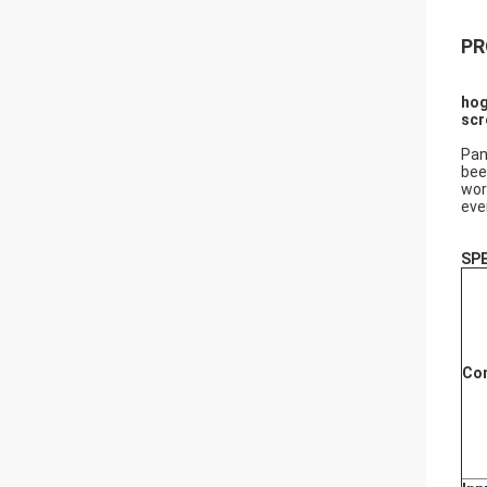
PR
hog
scr
Pan
bee
wor
eve
SPE
Co