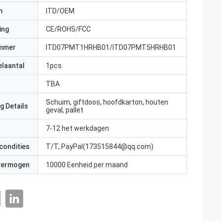
m
ITD/OEM
ing
CE/ROHS/FCC
mmer
ITD07PMT1HRHB01/ITD07PMT5HRHB01
elaantal
1pcs
TBA
Schuim, giftdoos, hoofdkarton, houten
g Details
geval, pallet
7-12 het werkdagen
condities
T/T, PayPal(173515844@qq.com)
 vermogen
10000 Eenheid per maand