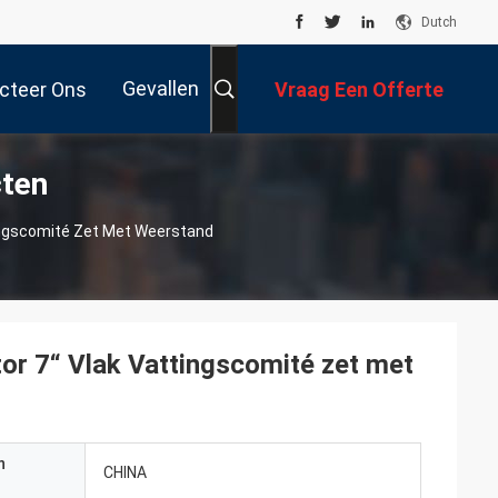
Dutch
Gevallen
cteer Ons
Vraag Een Offerte
cten
Aan
tingscomité Zet Met Weerstand
or 7“ Vlak Vattingscomité zet met
n
CHINA