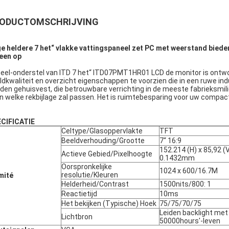
ODUCTOMSCHRIJVING
e heldere 7 het“ vlakke vattingspaneel zet PC met weerstand biede
een op
eel-onderstel van ITD 7 het“ ITD07PMT1HR01 LCD de monitor is ontwor
ldkwaliteit en overzicht eigenschappen te voorzien die in een ruwe ind
den gehuisvest, die betrouwbare verrichting in de meeste fabrieksmili
n welke rekbijlage zal passen. Het is ruimtebesparing voor uw compact
CIFICATIE
Celtype/Glasoppervlakte
TFT
Beeldverhouding/Grootte
7“ 16:9
152.214 (H) x 85,92 (
Actieve Gebied/Pixelhoogte
0.1432mm
Oorspronkelijke
1024 x 600/16.7M
resolutie/Kleuren
mité
Helderheid/Contrast
1500nits/800: 1
Reactietijd
10ms
Het bekijken (Typische) Hoek
75/75/70/75
Leiden backlight met
Lichtbron
50000hours'-leven