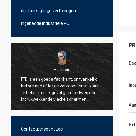
digitale signage vertoningen
Ingebedde Industriële PC
PR
Bee
Francois
ITD is een goede fabrikant, ontvankelijk,
ITD is een geno
Inp
before and after de verkoopdienst, klaar
een getaxeerde s
te helpen, in elk geval goed ontwerp, de
team (Jessie) is 
indrukwekkende vlakke schermen,
te reageren als w
Aan
betrouwbare producten.
om onze eigen kl
updates samen t
zijn hoogste en d
Hel
over vele industr
Contactpersoon :
Lee
op samen het do