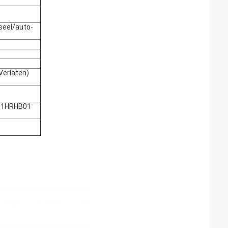
seel/auto-
Verlaten)
MN1HRHB01