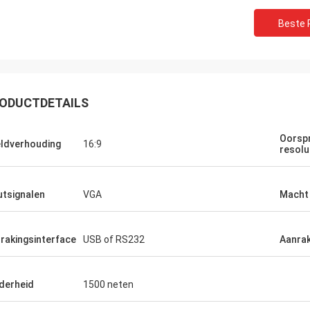
Beste P
ODUCTDETAILS
Oorspr
ldverhouding
16:9
resolu
Marcelo
Lenson
egen om te werken met en
ITD heeft ons een brede waaier va
utsignalen
VGA
Macht
trategische partner. Hun
configuraties van industriële
zeer ontvankelijk en snel
touchscreen, monitor en ingebedd
ij ooit hulp nodig hebben
computerproducten zowel in grote
rakingsinterface
USB of RS232
Aanra
anten te steunen of aan
kleine hoeveelheden verstrekt. Wij
e werken. De producten
vele eenheden in industriële
e dienst is het beste
productiemilieu's geïnstalleerd en
derheid
1500 neten
ieën. Wij verheugen ons
uitzonderlijke betrouwbaarheid b
en van meer zaken!
ITD is snel in ordeverwerking en lev