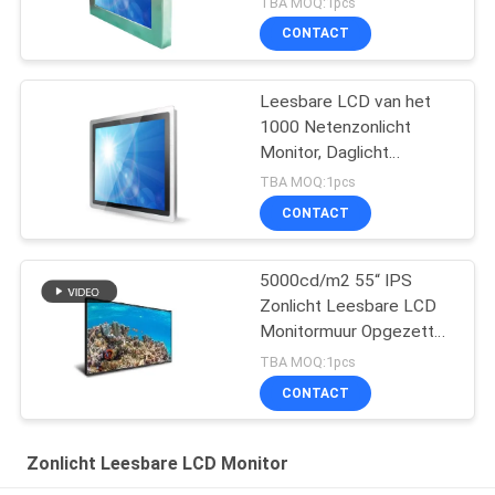
TBA MOQ:1pcs
CONTACT
Leesbare LCD van het
1000 Netenzonlicht
Monitor, Daglicht
Leesbare Vertoning
TBA MOQ:1pcs
CONTACT
5000cd/m2 55“ IPS
Zonlicht Leesbare LCD
Monitormuur Opgezette
Lcd Vertoning 240W
TBA MOQ:1pcs
CONTACT
Zonlicht Leesbare LCD Monitor