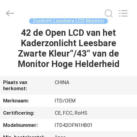
ITD
Display
Equipment
Co.,
Ltd..
Zonlicht Leesbare LCD Monitor
All
Rights
42 de Open LCD van het
HUIS
Reserved.
Kaderzonlicht Leesbare
PRODUCTEN
Zwarte Kleur“/43“ van de
Monitor Hoge Helderheid
VIDEO'S
Plaats van
CHINA
herkomst:
ONGEVEER
ONS
Merknaam:
ITD/OEM
Certificering:
CE, FCC, RoHS
FABRIEKSREIS
Modelnummer:
ITD42OFN1HB01