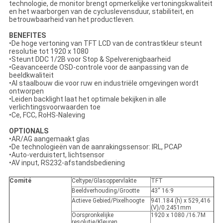
technologie, de monitor brengt opmerkelijke vertoningskwaliteit
en het waarborgen van de cycluslevensduur, stabiliteit, en
betrouwbaarheid van het productleven.
BENEFITES
•De hoge vertoning van TFT LCD van de contrastkleur steunt
resolutie tot 1920 x 1080
•Steunt DDC 1/2B voor Stop & Spelverenigbaarheid
•Geavanceerde OSD-controle voor de aanpassing van de
beeldkwaliteit
•Al staalbouw die voor ruw en industriële omgevingen wordt
ontworpen
•Leiden backlight laat het optimale bekijken in alle
verlichtingsvoorwaarden toe
•Ce, FCC, RoHS-Naleving
OPTIONALS
•AR/AG aangemaakt glas
•De technologieën van de aanrakingssensor: IRL, PCAP
•Auto-verduistert, lichtsensor
•AV input, RS232-afstandsbediening
Comité
Celtype/Glasoppervlakte
TFT
Beeldverhouding/Grootte
43“ 16:9
Actieve Gebied/Pixelhoogte
941.184 (h) x 529,416
(V)/0.2451mm
Oorspronkelijke
1920 x 1080 /16.7M
resolutie/Kleuren