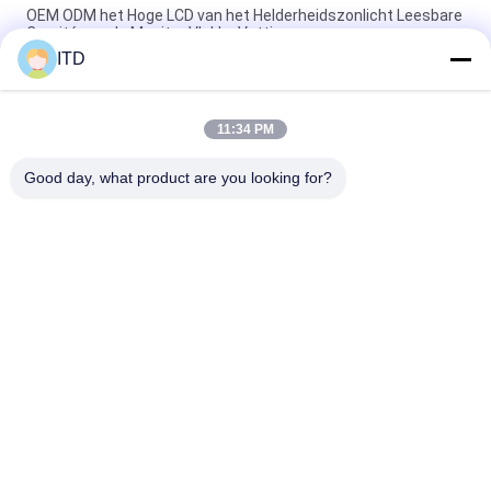
OEM ODM het Hoge LCD van het Helderheidszonlicht Leesbare
Comité van de Monitor Vlakke Vatting
ITD
Van de de Input4k LCD Monitor van IP65 HDMI Hoge Helderheid
1500 aan 5000nits
11:34 PM
55“ IPS het Vierkante Lcd Vertonings1500cd/m2 AGLR Digitale
Signage Lcd Scherm
Good day, what product are you looking for?
populaire categorieën
Alle
Industriële LCD 
PC Van Het 
Monitor
Aanrakingspaneel
Industriële Touch 
Het Industriële 
Screenmonitor
Paneel Zet Monitor 
Op
Android-Comité PC
Ruwe Comité PC
Zonlicht Leesbare 
Open Kaderlcd 