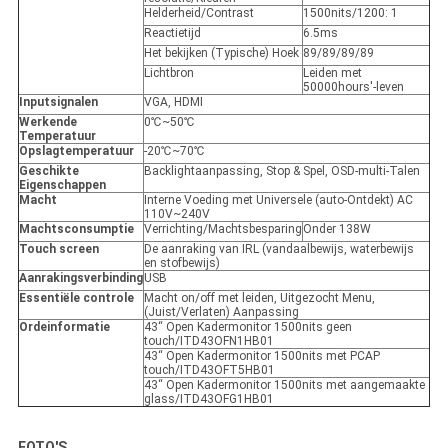
Helderheid/Contrast
1500nits/1200: 1
Reactietijd
6.5ms
Het bekijken (Typische) Hoek
89/89/89/89
Lichtbron
Leiden met
50000hours'-leven
Inputsignalen
VGA, HDMI
Werkende
0℃~50℃
Temperatuur
Opslagtemperatuur
-20℃~70℃
Geschikte
Backlightaanpassing, Stop & Spel, OSD-multi-Talen
Eigenschappen
Macht
Interne Voeding met Universele (auto-Ontdekt) AC
110V~240V
Machtsconsumptie
Verrichting/Machtsbesparing
Onder 138W
Touch screen
De aanraking van IRL (vandaalbewijs, waterbewijs
en stofbewijs)
Aanrakingsverbinding
USB
Essentiële controle
Macht on/off met leiden, Uitgezocht Menu,
(Juist/Verlaten) Aanpassing
Ordeinformatie
43“ Open Kadermonitor 1500nits geen
touch/ITD43OFN1HB01
43“ Open Kadermonitor 1500nits met PCAP
touch/ITD43OFT5HB01
43“ Open Kadermonitor 1500nits met aangemaakte
glass/ITD43OFG1HB01
FOTO'S