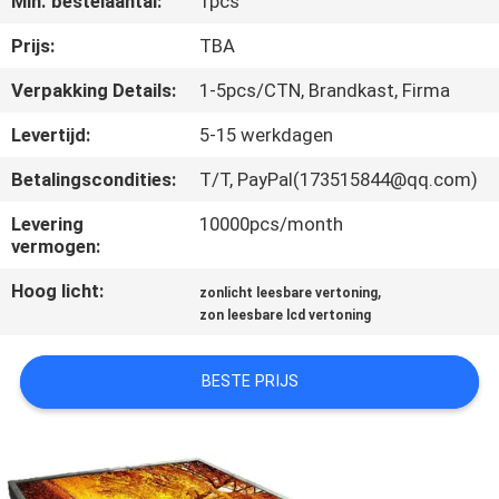
Min. bestelaantal:
1pcs
KWALITEITSCONTROLE
Prijs:
TBA
CONTACTEER
Verpakking Details:
1-5pcs/CTN, Brandkast, Firma
ONS
Levertijd:
5-15 werkdagen
Betalingscondities:
T/T, PayPal(173515844@qq.com)
VERZOEK
OM EEN
Levering
10000pcs/month
vermogen:
CITAAT
Hoog licht:
,
zonlicht leesbare vertoning
zon leesbare lcd vertoning
SITEMAP
BESTE PRIJS
PRIVACY
POLICY