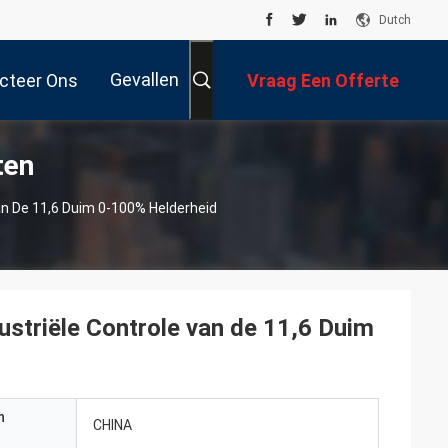
Dutch
Gevallen
cteer Ons
Vraag Een Offerte
ten
Aan
an De 11,6 Duim 0-100% Helderheid
striële Controle van de 11,6 Duim
n
CHINA