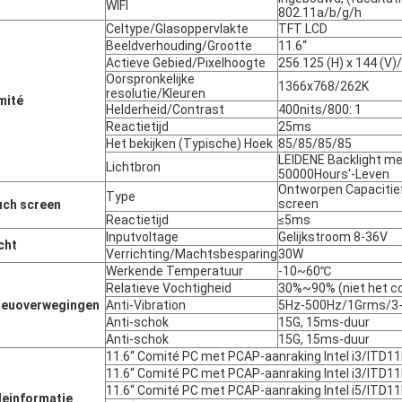
WIFI
802.11a/b/g/h
Celtype/Glasoppervlakte
TFT LCD
Beeldverhouding/Grootte
11.6“
Actieve Gebied/Pixelhoogte
256.125 (H) x 144 (V
Oorspronkelijke
1366x768/262K
resolutie/Kleuren
mité
Helderheid/Contrast
400nits/800: 1
Reactietijd
25ms
Het bekijken (Typische) Hoek
85/85/85/85
LEIDENE Backlight m
Lichtbron
50000Hours'-Leven
Ontworpen Capacitie
Type
screen
ch screen
Reactietijd
≤5ms
Inputvoltage
Gelijkstroom 8-36V
cht
Verrichting/Machtsbesparing
30W
Werkende Temperatuur
-10~60℃
Relatieve Vochtigheid
30%~90% (niet het c
ieuoverwegingen
Anti-Vibration
5Hz-500Hz/1Grms/3
Anti-schok
15G, 15ms-duur
Anti-schok
15G, 15ms-duur
11.6“ Comité PC met PCAP-aanraking Intel i3/ITD
11.6“ Comité PC met PCAP-aanraking Intel i3/ITD
11.6“ Comité PC met PCAP-aanraking Intel i5/ITD
einformatie