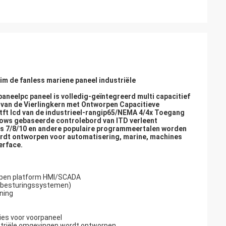
im de fanless mariene paneel industriële
aneelpc paneel is volledig-geïntegreerd multi capacitief
7 van de Vierlingkern met Ontworpen Capacitieve
etft lcd van de industrieel-rangip65/NEMA 4/4x Toegang
dows gebaseerde controlebord van ITD verleent
rs 7/8/10 en andere populaire programmeertalen worden
rdt ontworpen voor automatisering, marine, machines
erface.
 open platform HMI/SCADA
x-besturingssystemen)
oning
ies voor voorpaneel
ustriële omgevingen wordt ontworpen