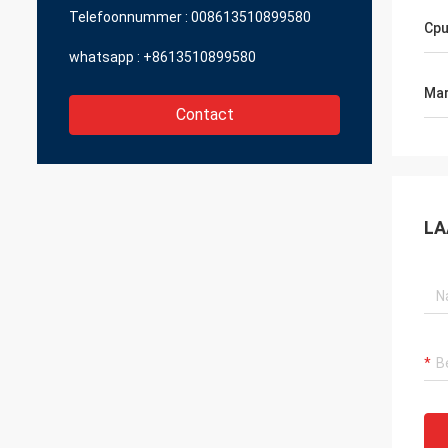
Telefoonnummer :
008613510899580
Cp
whatsapp :
+8613510899580
Mar
Contact
LA