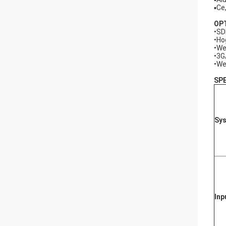
▪Ce
OP
•SD
•Ho
•We
•3G
•We
SPE
Sy
Inp