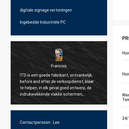
digitale signage vertoningen
Ingebedde Industriële PC
PR
Hui
Francois
Hui
ITD is een goede fabrikant, ontvankelijk,
ITD is
before and after de verkoopdienst, klaar
een ge
te helpen, in elk geval goed ontwerp, de
team (
indrukwekkende vlakke schermen,
te reag
We
Tem
n
betrouwbare producten.
om onz
update
zijn h
24/
over v
Contactpersoon :
Lee
op sam