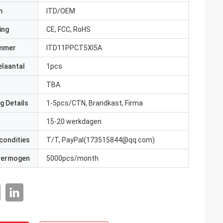
m
ITD/OEM
ing
CE, FCC, RoHS
mmer
ITD11PPCT5XI5A
elaantal
1pcs
TBA
g Details
1-5pcs/CTN, Brandkast, Firma
15-20 werkdagen
condities
T/T, PayPal(173515844@qq.com)
 vermogen
5000pcs/month