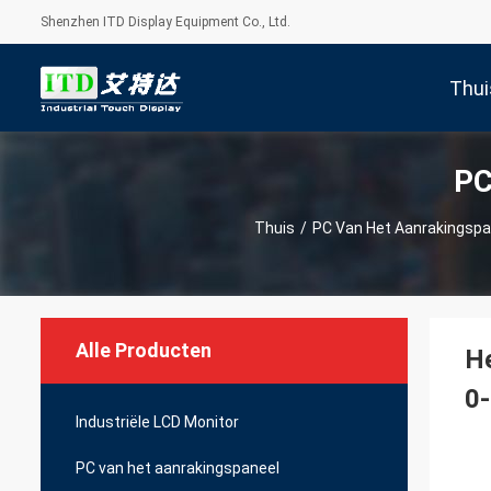
Shenzhen ITD Display Equipment Co., Ltd.
Thui
PC
Thuis
/
PC Van Het Aanrakingspa
Alle Producten
He
0
Industriële LCD Monitor
PC van het aanrakingspaneel