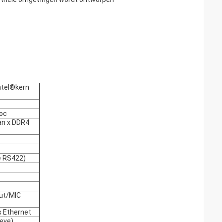
ntel®kern
soc
an x DDR4
e RS422)
Out/MIC
 Ethernet
ieve)