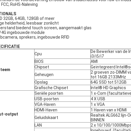
, FCC, RoHS-Naleving
TIONALS
D 32GB, 64GB, 128GB of meer
ge helderheid, leesbaar zonlicht
erstand biedend touch screen, aangemaakt glas
/4G ingebouwde module
bcamera, sprekers, ingebouwde RFID
CIFICATIE
De Bewerker van de I
Cpu
i3/i5/i7
BIOS
AMI
Chipset
Geïntegreerd Intel®
steem
2 groeven zo-DIMM v
Geheugen
tot 16GB 2133MHz
Opslag
64G SSD tot 512GB
Grafische Chipset
Intel® HD Graphics
Seriële poorten
1 x-Com (facultatiev
USB-poorten
4 X USB
VGA-Haven
1 x VGA
HDMI-Haven
1 Haven van x HDMI
ut-output
Realtek ALG662 lijn-
Geluidskaart
BINNEN
LAN
2 x 10/100/1000Mbps
Ingebouwd, (facultat