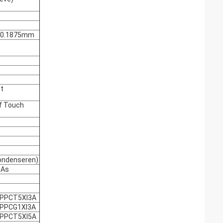
)/0.1875mm
et
f Touch
ondenseren)
-As
11PPCT5XI3A
11PPCG1XI3A
11PPCT5XI5A