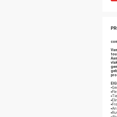
PR
con
Van
tou
Aan
vla
gem
geb
pro
EI
▪
Ge
▪Fl
▪Ti
▪El
▪Fr
▪An
▪Ru
▪Al