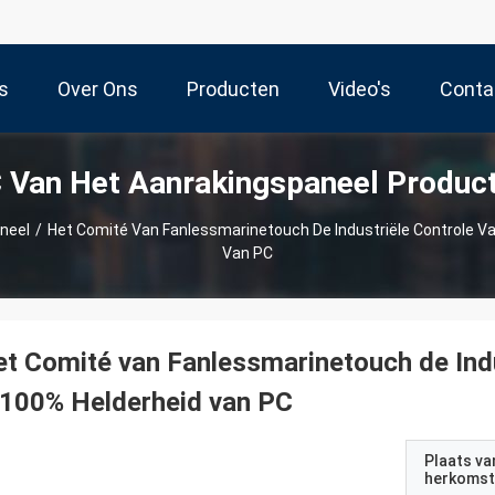
s
Over Ons
Producten
Video's
Conta
 Van Het Aanrakingspaneel Produc
neel
/
Het Comité Van Fanlessmarinetouch De Industriële Controle V
Van PC
t Comité van Fanlessmarinetouch de Indu
-100% Helderheid van PC
Plaats va
herkomst