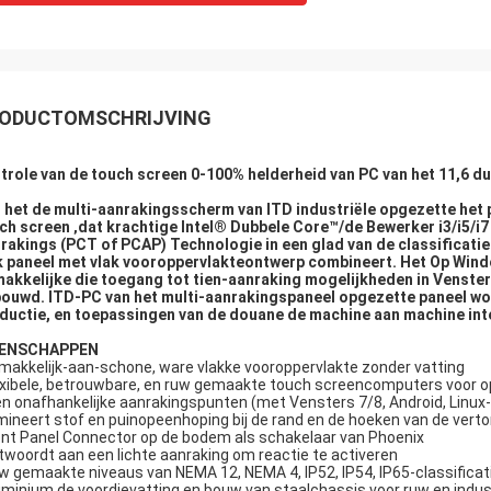
ODUCTOMSCHRIJVING
trole van de touch screen 0-100% helderheid van PC van het 11,6 du
 het de multi-aanrakingsscherm van ITD industriële opgezette het p
ch screen ‚dat krachtige Intel® Dubbele Core™/de Bewerker i3/i5/i
rakings (PCT of PCAP) Technologie in een glad van de classificati
k paneel met vlak vooroppervlakteontwerp combineert. Het Op Win
akkelijke die toegang tot tien-aanraking mogelijkheden in Venste
ouwd. ITD-PC van het multi-aanrakingspaneel opgezette paneel wo
ductie, en toepassingen van de douane de machine aan machine int
GENSCHAPPEN
makkelijk-aan-schone, ware vlakke vooroppervlakte zonder vatting
exibele, betrouwbare, en ruw gemaakte touch screencomputers voor
en onafhankelijke aanrakingspunten (met Vensters 7/8, Android, Linu
imineert stof en puinopeenhoping bij de rand en de hoeken van de vert
ont Panel Connector op de bodem als schakelaar van Phoenix
twoordt aan een lichte aanraking om reactie te activeren
w gemaakte niveaus van NEMA 12, NEMA 4, IP52, IP54, IP65-classificat
uminium de voordievatting en bouw van staalchassis voor ruw en ind