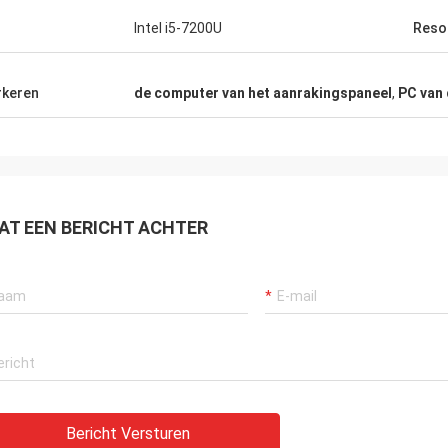
geweest.
u
Intel i5-7200U
Resol
keren
de computer van het aanrakingspaneel
,
PC van
AT EEN BERICHT ACHTER
Bericht Versturen