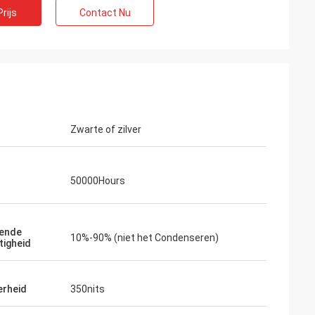
rijs
Contact Nu
Zwarte of zilver
n
Francois
50000Hours
 waaier van
ITD is een goede fabrikant, ontvankelijk,
riële
before and after de verkoopdienst, klaar
n ingebedde
te helpen, in elk geval goed ontwerp, de
l in grote als
indrukwekkende vlakke schermen,
ende
10%-90% (niet het Condenseren)
tigheid
trekt. Wij hebben
betrouwbare producten.
iële
alleerd en
erheid
350nits
aarheid bewezen.
king en levering