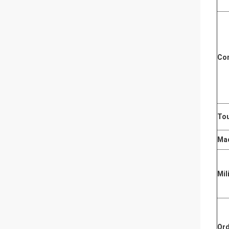
Co
Tou
Ma
Mil
Ord