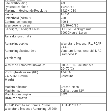
Beeldverhouding
4:3
Fysieke Resolutie
1024×768
Maximum Gesteunde Resolutie
1920×1080
Kleuren
16.2M
Helderheid (cd/m ²)
250
Contrastverhouding
700:1
Weergevenengelen
80/80/60/80
Backlight/Backlight Leven
LEIDENE Backlight met
50000Hours'-Leven
Aanrakingscomité
Aanrakingsopties
Weerstand biedend, IRL, PCAP,
ZAAG
Aanrakingsbestuurders
Vensters, Linux, Android, MAC,
Framboos Pi
Verrichting
Werkende Temperatuurwaaier
-10~60°C (- Facultatieve
20~70°C)
Vochtigheidswaaier (RH)
10-90%
24/7/365 Gebruik
Gesteund
Macht
Machtsindicator
Groene leiden
Machtsinput
Gelijkstroom 12V
Machtsconsumptie
30W
Ordeinformatie
15 het“ Comité zet Comité PC met
ITD15PPCT1J1
Weerstand biedende Aanraking, J1900