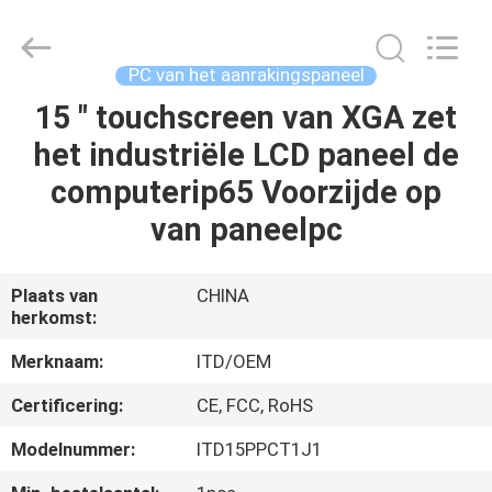
ITD
Display
Equipment
Co.,
Ltd..
PC van het aanrakingspaneel
All
Rights
15 " touchscreen van XGA zet
HUIS
Reserved.
het industriële LCD paneel de
PRODUCTEN
computerip65 Voorzijde op
van paneelpc
VIDEO'S
Plaats van
CHINA
herkomst:
ONGEVEER
ONS
Merknaam:
ITD/OEM
Certificering:
CE, FCC, RoHS
FABRIEKSREIS
Modelnummer:
ITD15PPCT1J1