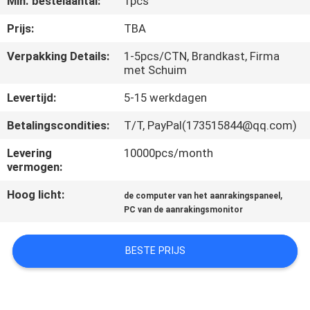
Min. bestelaantal:
1pcs
KWALITEITSCONTROLE
Prijs:
TBA
CONTACTEER
Verpakking Details:
1-5pcs/CTN, Brandkast, Firma
met Schuim
ONS
Levertijd:
5-15 werkdagen
VERZOEK
Betalingscondities:
T/T, PayPal(173515844@qq.com)
OM EEN
Levering
10000pcs/month
CITAAT
vermogen:
Hoog licht:
,
de computer van het aanrakingspaneel
SITEMAP
PC van de aanrakingsmonitor
PRIVACY
BESTE PRIJS
POLICY