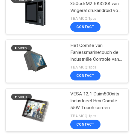
350cd/M2 RK3288 van
Vingerafdrukandroid voor
Toegangsbeheer
TBA MOQ:1pcs
CONTACT
Het Comité van
Fanlessmarinetouch de
Industriële Controle van
de 11,6 Duim 0-100%
TBA MOQ:1pcs
Helderheid van PC
CONTACT
VESA 12,1 Duim500nits
Industrieel Hmi Comité
55W Touch screen
TBA MOQ:1pcs
CONTACT