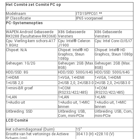
Het Comité zet Comité PC op
Modelnaam
ITD15PPCG1 **
IP Classificatie
IP65 voorpaneel
PC-Systemenopties
WAPEN Android Gebaseerde
X86 Gebaseerde
X86 Gebaseerde
RK3288 (facultatieve RK3368)
Vensters
Vensters
Cpu: Vierling-kern schors-A17
Cpu: Intel® Celeron
Cpu: Intel Core i3/i5/i7
1.8GHz
J1900
Chipset: N/A
Chipset: Intel® HD
Chipset: Intel® HD
Graphics, Steun
Graphics, Steun 1080p
1080p
Geheugen: 1G/2G
Geheugen: 2GB (Max.
Geheugen: 2GB (Max.
8GB)
8GB)
HDD/SSD: 8G
HDD/SSD: 500G/64G
HDD/SSD: 500G/64G
1×HDMI
1×VGA, 1×HDMI
1×VGA, 1×HDMI
1×USB 2,0
2×USB 2,0, 2×USB3.0
2×USB 2,0, 2×USB3.0
1×mini-BR groef
1×COM
1×COM
(RS232/422/485)
(RS232/422/485)
1×LAN
1×LAN
1×LAN
1×Audio uit
1×Audio uit, 1×MIC
1×Audio uit, 1×MIC
binnen
binnen
Uitbreiding: SSD
Uitbreiding: USB,
Uitbreiding: USB, Com,
Com, mini-PCIe
mini-PCIe
LCD Comité
Het schermdiagonaal (Duim)
15“
Grootte van het vertonings de Actieve
304.13 (H) ×228.10 (V)
Scherm (cm)