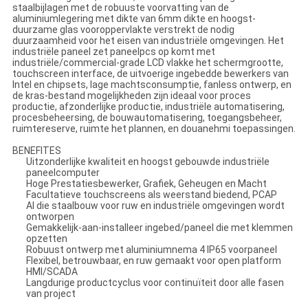
staalbijlagen met de robuuste voorvatting van de
aluminiumlegering met dikte van 6mm dikte en hoogst-
duurzame glas vooroppervlakte verstrekt de nodig
duurzaamheid voor het eisen van industriële omgevingen. Het
industriële paneel zet paneelpcs op komt met
industriële/commercial-grade LCD vlakke het schermgrootte,
touchscreen interface, de uitvoerige ingebedde bewerkers van
Intel en chipsets, lage machtsconsumptie, fanless ontwerp, en
de kras-bestand mogelijkheden zijn ideaal voor proces
productie, afzonderlijke productie, industriële automatisering,
procesbeheersing, de bouwautomatisering, toegangsbeheer,
ruimtereserve, ruimte het plannen, en douanehmi toepassingen.
BENEFITES
Uitzonderlijke kwaliteit en hoogst gebouwde industriële
paneelcomputer
Hoge Prestatiesbewerker, Grafiek, Geheugen en Macht
Facultatieve touchscreens als weerstand biedend, PCAP
Al die staalbouw voor ruw en industriële omgevingen wordt
ontworpen
Gemakkelijk-aan-installeer ingebed/paneel die met klemmen
opzetten
Robuust ontwerp met aluminiumnema 4 IP65 voorpaneel
Flexibel, betrouwbaar, en ruw gemaakt voor open platform
HMI/SCADA
Langdurige productcyclus voor continuïteit door alle fasen
van project