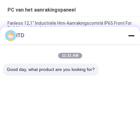
PC van het aanrakingspaneel
Fanless 12,1“ Industriële Hmi-Aanrakingscomité IP65 Front For
Rail Airport kabeltelevisie
ITD
10.1“ Industriële Touch screenpc Linux Ubuntu 18,04 de
Aanrakingscomité van 14bit GPIO PCAP
11:31 AM
Comité van het Touche screenpc Linux van RK3288 350nits
het Industriële met RFID-Lezer
Good day, what product are you looking for?
populaire categorieën
Alle
Industriële LCD 
PC Van Het 
Monitor
Aanrakingspaneel
Industriële Touch 
Het Industriële 
Screenmonitor
Paneel Zet Monitor 
Op