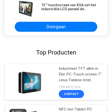
15 " touchscreen van XGA zet het
industriële LCD paneel de
computerip65 Voorzijde op van
paneelpc
Doorgaan
Top Producten
Industrieel TFT allen in
Één PC-Touch screen 7“
Linux Fanless Intel
J1900/Z8350
TBA MOQ:1pcs
CONTACT
NFC-het Tablet PC