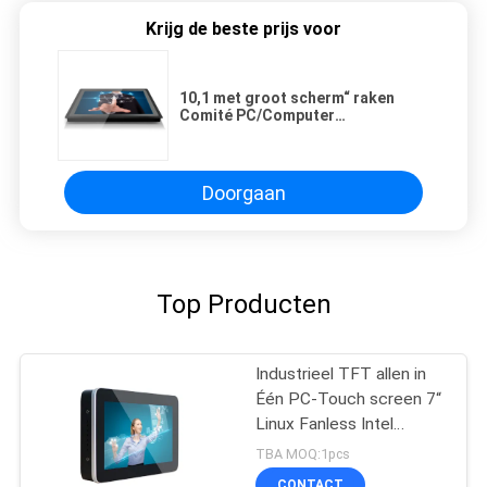
Krijg de beste prijs voor
10,1 met groot scherm“ raken
Comité PC/Computer
gelijkstroom 12V met TFT LCD-
Vertoning
Doorgaan
Top Producten
Industrieel TFT allen in
Één PC-Touch screen 7“
Linux Fanless Intel
J1900/Z8350
TBA MOQ:1pcs
CONTACT