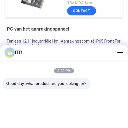
TBA MOQ:1pcs
CONTACT
PC van het aanrakingspaneel
Fanless 12,1“ Industriële Hmi-Aanrakingscomité IP65 Front For
Rail Airport kabeltelevisie
ITD
10.1“ Industriële Touch screenpc Linux Ubuntu 18,04 de
Aanrakingscomité van 14bit GPIO PCAP
2:29 PM
Comité van het Touche screenpc Linux van RK3288 350nits
het Industriële met RFID-Lezer
Good day, what product are you looking for?
populaire categorieën
Alle
Industriële LCD 
PC Van Het 
Monitor
Aanrakingspaneel