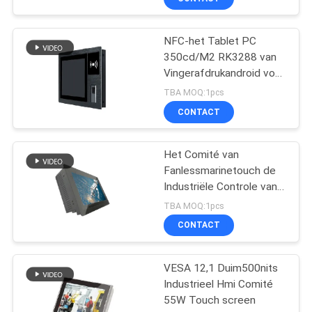
NFC-het Tablet PC
350cd/M2 RK3288 van
Vingerafdrukandroid voor
Toegangsbeheer
TBA MOQ:1pcs
CONTACT
Het Comité van
Fanlessmarinetouch de
Industriële Controle van
de 11,6 Duim 0-100%
TBA MOQ:1pcs
Helderheid van PC
CONTACT
VESA 12,1 Duim500nits
Industrieel Hmi Comité
55W Touch screen