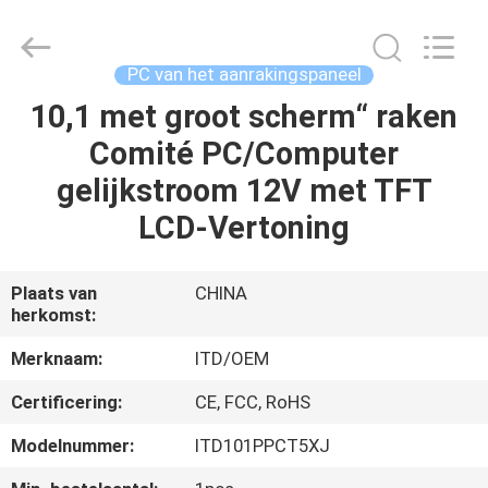
ITD
Display
Equipment
Co.,
Ltd..
PC van het aanrakingspaneel
All
Rights
10,1 met groot scherm“ raken
HUIS
Reserved.
Comité PC/Computer
PRODUCTEN
gelijkstroom 12V met TFT
LCD-Vertoning
VIDEO'S
Plaats van
CHINA
herkomst:
ONGEVEER
ONS
Merknaam:
ITD/OEM
Certificering:
CE, FCC, RoHS
FABRIEKSREIS
Modelnummer:
ITD101PPCT5XJ