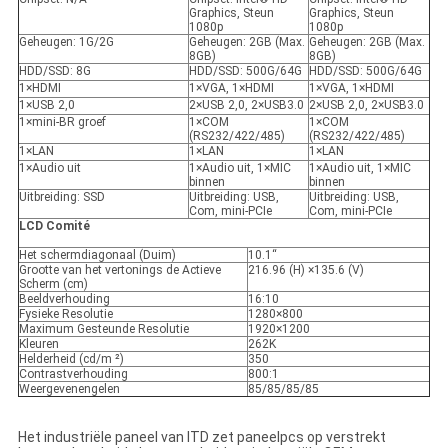
Graphics, Steun
Graphics, Steun
1080p
1080p
Geheugen: 1G/2G
Geheugen: 2GB (Max.
Geheugen: 2GB (Max.
8GB)
8GB)
HDD/SSD: 8G
HDD/SSD: 500G/64G
HDD/SSD: 500G/64G
1×HDMI
1×VGA, 1×HDMI
1×VGA, 1×HDMI
1×USB 2,0
2×USB 2,0, 2×USB3.0
2×USB 2,0, 2×USB3.0
1×mini-BR groef
1×COM
1×COM
(RS232/422/485)
(RS232/422/485)
1×LAN
1×LAN
1×LAN
1×Audio uit
1×Audio uit, 1×MIC
1×Audio uit, 1×MIC
binnen
binnen
Uitbreiding: SSD
Uitbreiding: USB,
Uitbreiding: USB,
Com, mini-PCIe
Com, mini-PCIe
LCD Comité
Het schermdiagonaal (Duim)
10.1“
Grootte van het vertonings de Actieve
216.96 (H) ×135.6 (V)
Scherm (cm)
Beeldverhouding
16:10
Fysieke Resolutie
1280×800
Maximum Gesteunde Resolutie
1920×1200
Kleuren
262K
Helderheid (cd/m ²)
350
Contrastverhouding
800:1
Weergevenengelen
85/85/85/85
Het industriële paneel van ITD zet paneelpcs op verstrekt