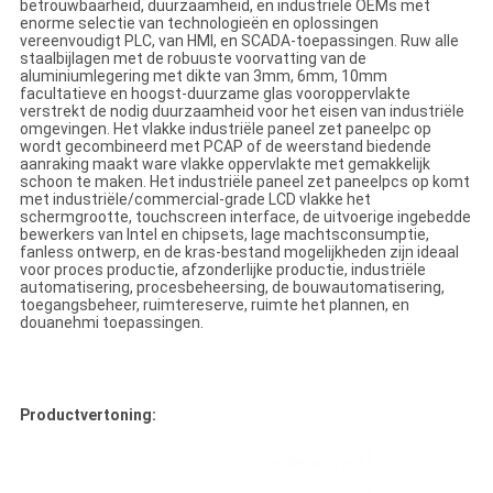
betrouwbaarheid, duurzaamheid, en industriële OEMs met
enorme selectie van technologieën en oplossingen
vereenvoudigt PLC, van HMI, en SCADA-toepassingen. Ruw alle
staalbijlagen met de robuuste voorvatting van de
aluminiumlegering met dikte van 3mm, 6mm, 10mm
facultatieve en hoogst-duurzame glas vooroppervlakte
verstrekt de nodig duurzaamheid voor het eisen van industriële
omgevingen. Het vlakke industriële paneel zet paneelpc op
wordt gecombineerd met PCAP of de weerstand biedende
aanraking maakt ware vlakke oppervlakte met gemakkelijk
schoon te maken. Het industriële paneel zet paneelpcs op komt
met industriële/commercial-grade LCD vlakke het
schermgrootte, touchscreen interface, de uitvoerige ingebedde
bewerkers van Intel en chipsets, lage machtsconsumptie,
fanless ontwerp, en de kras-bestand mogelijkheden zijn ideaal
voor proces productie, afzonderlijke productie, industriële
automatisering, procesbeheersing, de bouwautomatisering,
toegangsbeheer, ruimtereserve, ruimte het plannen, en
douanehmi toepassingen.
Productvertoning: