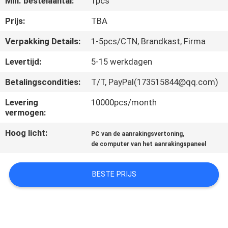
Min. bestelaantal:
1pcs
KWALITEITSCONTROLE
Prijs:
TBA
CONTACTEER
Verpakking Details:
1-5pcs/CTN, Brandkast, Firma
ONS
Levertijd:
5-15 werkdagen
Betalingscondities:
T/T, PayPal(173515844@qq.com)
VERZOEK
OM EEN
Levering
10000pcs/month
vermogen:
CITAAT
Hoog licht:
,
PC van de aanrakingsvertoning
de computer van het aanrakingspaneel
SITEMAP
BESTE PRIJS
PRIVACY
POLICY