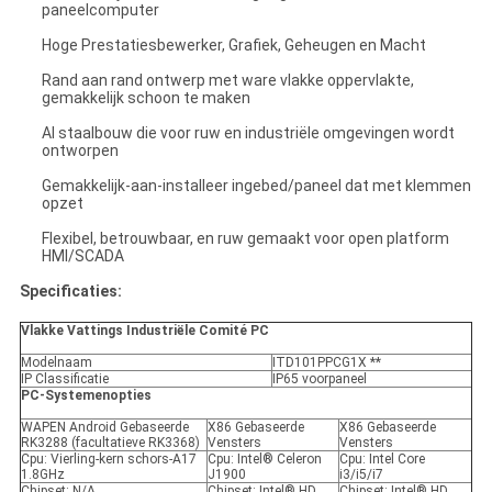
paneelcomputer
Hoge Prestatiesbewerker, Grafiek, Geheugen en Macht
Rand aan rand ontwerp met ware vlakke oppervlakte,
gemakkelijk schoon te maken
Al staalbouw die voor ruw en industriële omgevingen wordt
ontworpen
Gemakkelijk-aan-installeer ingebed/paneel dat met klemmen
opzet
Flexibel, betrouwbaar, en ruw gemaakt voor open platform
HMI/SCADA
Specificaties:
Vlakke Vattings Industriële Comité PC
Modelnaam
ITD101PPCG1X **
IP Classificatie
IP65 voorpaneel
PC-Systemenopties
WAPEN Android Gebaseerde
X86 Gebaseerde
X86 Gebaseerde
RK3288 (facultatieve RK3368)
Vensters
Vensters
Cpu: Vierling-kern schors-A17
Cpu: Intel® Celeron
Cpu: Intel Core
1.8GHz
J1900
i3/i5/i7
Chipset: N/A
Chipset: Intel® HD
Chipset: Intel® HD